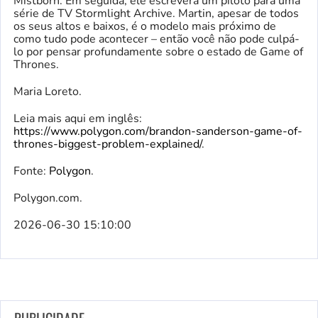
Mistborn. Em seguida, ele escreverá um piloto para uma
série de TV Stormlight Archive. Martin, apesar de todos
os seus altos e baixos, é o modelo mais próximo de
como tudo pode acontecer – então você não pode culpá-
lo por pensar profundamente sobre o estado de Game of
Thrones.
Maria Loreto.
Leia mais aqui em inglês:
https://www.polygon.com/brandon-sanderson-game-of-
thrones-biggest-problem-explained/
.
Fonte:
Polygon
.
Polygon.com.
2026-06-30 15:10:00
PUBLICIDADE