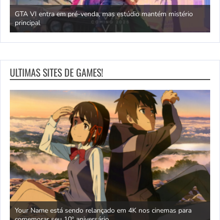
GTA VI entra em pré-venda, mas estúdio mantém mistério
principal
J
ULTIMAS SITES DE GAMES!
as” e
Your Name está sendo relançado em 4K nos cinemas para
T
comemorar seu 10º aniversário
r