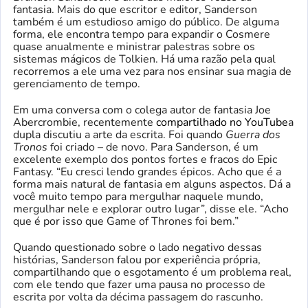
fantasia. Mais do que escritor e editor, Sanderson
também é um estudioso amigo do público. De alguma
forma, ele encontra tempo para expandir o Cosmere
quase anualmente e ministrar palestras sobre os
sistemas mágicos de Tolkien. Há uma razão pela qual
recorremos a ele uma vez para nos ensinar sua magia de
gerenciamento de tempo.
Em uma conversa com o colega autor de fantasia Joe
Abercrombie, recentemente
compartilhado no YouTube
a
dupla discutiu a arte da escrita. Foi quando
Guerra dos
Tronos
foi criado – de novo. Para Sanderson, é um
excelente exemplo dos pontos fortes e fracos do Epic
Fantasy. “Eu cresci lendo grandes épicos. Acho que é a
forma mais natural de fantasia em alguns aspectos. Dá a
você muito tempo para mergulhar naquele mundo,
mergulhar nele e explorar outro lugar”, disse ele. “Acho
que é por isso que Game of Thrones foi bem.”
Quando questionado sobre o lado negativo dessas
histórias, Sanderson falou por experiência própria,
compartilhando que o esgotamento é um problema real,
com ele tendo que fazer uma pausa no processo de
escrita por volta da décima passagem do rascunho.