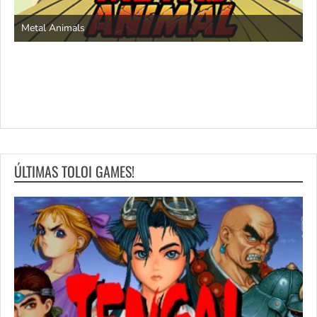
S
Metal Animals
ÚLTIMAS TOLOI GAMES!