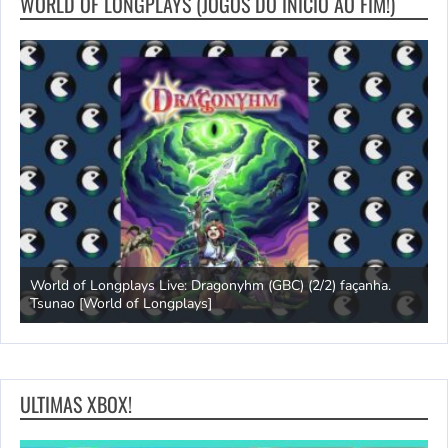
WORLD OF LONGPLAYS (JOGOS DO INICIO AO FIM!)
s
World of Longplays Live: Dragonyhm (GBC) (2/2) façanha.
Tsunao [World of Longplays]
L
ULTIMAS XBOX!