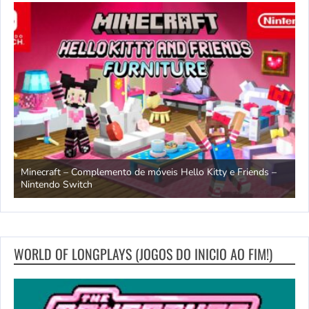
endo
Minecraft – Complemento de móveis Hello Kitty e Friends –
O
Nintendo Switch
d
WORLD OF LONGPLAYS (JOGOS DO INICIO AO FIM!)