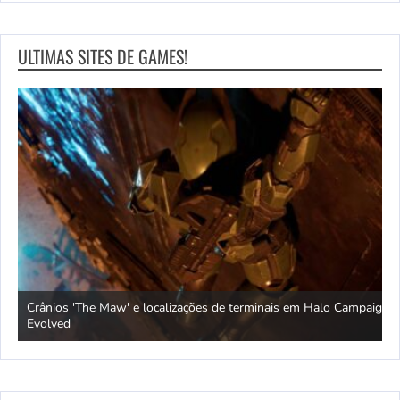
ULTIMAS SITES DE GAMES!
Crânios 'The Maw' e localizações de terminais em Halo Campaign
U
vs.
Evolved
a