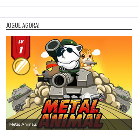
JOGUE AGORA!
S
Metal Animals