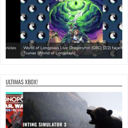
s
World of Longplays Live: Dragonyhm (GBC) (2/2) façanha.
Tsunao [World of Longplays]
L
ULTIMAS XBOX!