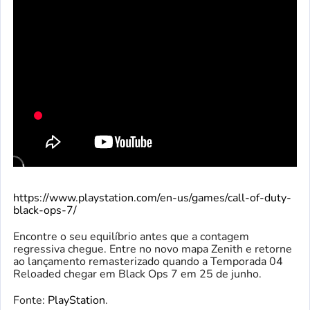
https://www.playstation.com/en-us/games/call-of-duty-
black-ops-7/
Encontre o seu equilíbrio antes que a contagem
regressiva chegue. Entre no novo mapa Zenith e retorne
ao lançamento remasterizado quando a Temporada 04
Reloaded chegar em Black Ops 7 em 25 de junho.
Fonte:
PlayStation
.