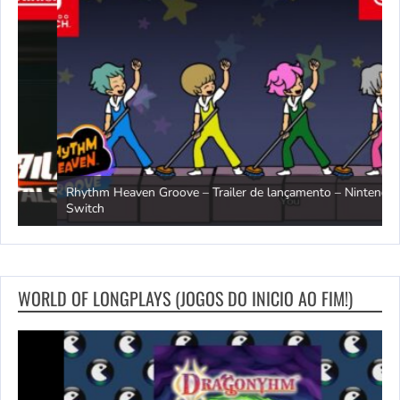
Rhythm Heaven Groove – Trailer de lançamento – Nintendo
T
Switch
e
WORLD OF LONGPLAYS (JOGOS DO INICIO AO FIM!)