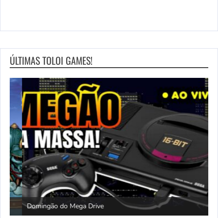
ÚLTIMAS TOLOI GAMES!
Domingão do Mega Drive
L