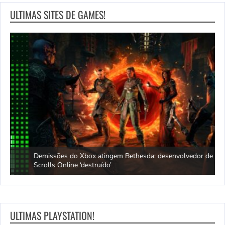
ULTIMAS SITES DE GAMES!
Demissões do Xbox atingem Bethesda: desenvolvedor de Elder
A
Scrolls Online ‘destruído’
p
ULTIMAS PLAYSTATION!