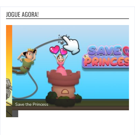
JOGUE AGORA!
P
Save the Princess