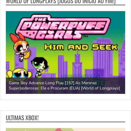
WORLD OF LONGPLAYS (JOGOS DO INICIO AO FIM!)
Game Boy Advance Long Play [157] As Meninas
A
Superpoderosas: Ele e Procuram (EUA) [World of Longplays]
L
ULTIMAS XBOX!