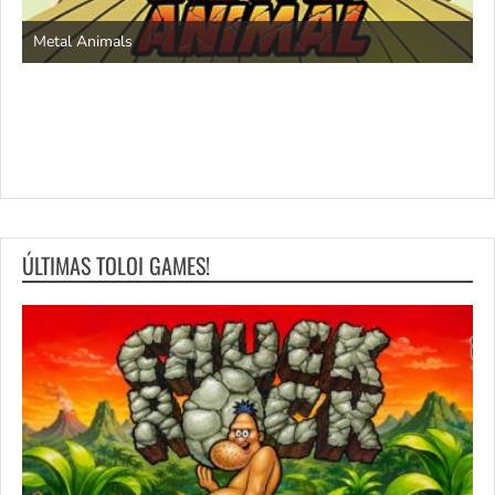
S
Metal Animals
ÚLTIMAS TOLOI GAMES!