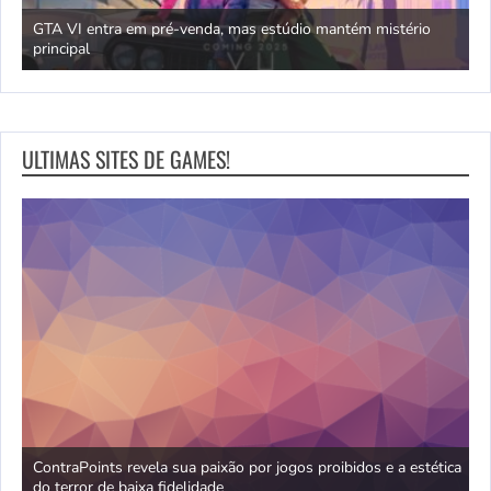
GTA VI entra em pré-venda, mas estúdio mantém mistério
principal
J
ULTIMAS SITES DE GAMES!
no
ContraPoints revela sua paixão por jogos proibidos e a estética
D
do terror de baixa fidelidade
d