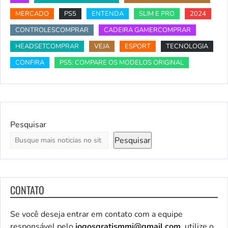
MERCADO
PS5
ENTENDA
SLIM E PRO
2024
CONTROLESCOMPRAR
CADEIRA GAMERCOMPRAR
HEADSETCOMPRAR
VEJA
ESPORT
TECNOLOGIA
CONFIRA
PS5: COMPARE OS MODELOS ORIGINAL
Pesquisar
Pesquisar
CONTATO
Se você deseja entrar em contato com a equipe
responsável pelo
jogosgratismmi@gmail.com
, utilize o