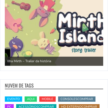
N
Ilha Mirth – Trailer da história
d
NUVEM DE TAGS
EVENTO
AQUI
MOBILE
CONSOLESCOMPRAR
PC
ACESSÓRIOSCOMPRAR
HD EXTERNOCOMPRAR