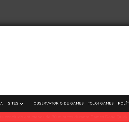
RA
SITES
OBSERVATÓRIO DE GAMES
TOLOI GAMES
POLÍ
es de Fallout New Vegas estão finalmente fazendo um novo RPG d