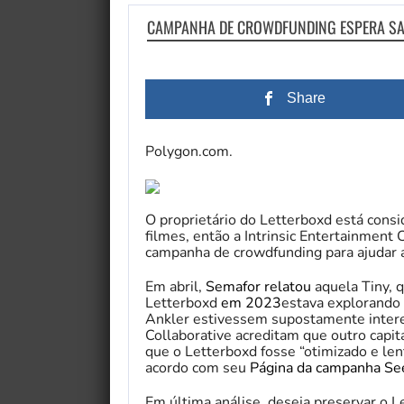
CAMPANHA DE CROWDFUNDING ESPERA SALV
Share
Polygon.com.
O proprietário do Letterboxd está consi
filmes, então a Intrinsic Entertainment
campanha de crowdfunding para ajudar a
Em abril,
Semafor relatou
aquela Tiny, q
Letterboxd
em 2023
estava explorando
Ankler estivessem supostamente interes
Collaborative acreditam que outro capita
que o Letterboxd fosse “otimizado e len
acordo com seu
Página da campanha Se
Em última análise, deseja preservar o 