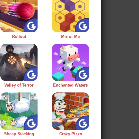
Rollout
Mirror Me
Valley of Terror
Enchanted Waters
Sheep Stacking
Crazy Pizza