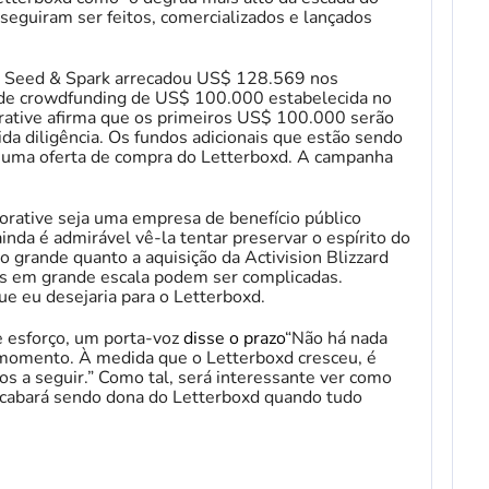
seguiram ser feitos, comercializados e lançados
 Seed & Spark arrecadou US$ 128.569 nos
a de crowdfunding de US$ 100.000 estabelecida no
borative afirma que os primeiros US$ 100.000 serão
vida diligência. Os fundos adicionais que estão sendo
m uma oferta de compra do Letterboxd. A campanha
orative seja uma empresa de benefício público
nda é admirável vê-la tentar preservar o espírito do
 grande quanto a aquisição da Activision Blizzard
es em grande escala podem ser complicadas.
ue eu desejaria para o Letterboxd.
e esforço, um porta-voz
disse o prazo
“Não há nada
 momento. À medida que o Letterboxd cresceu, é
os a seguir.” Como tal, será interessante ver como
acabará sendo dona do Letterboxd quando tudo