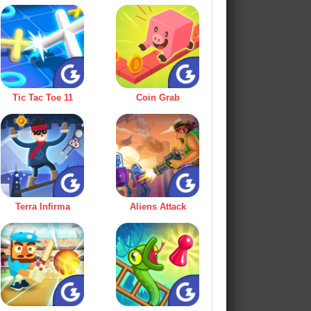
Tic Tac Toe 11
Coin Grab
Terra Infirma
Aliens Attack