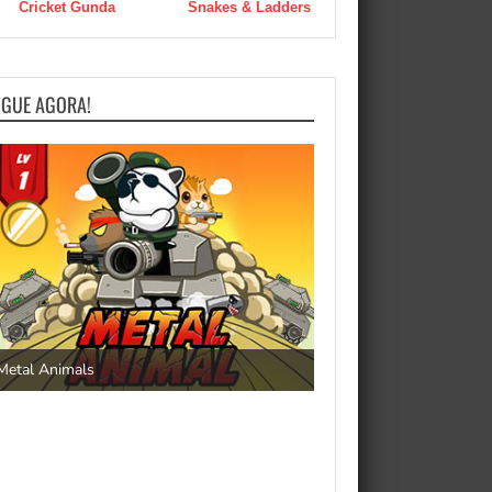
Cricket Gunda
Snakes & Ladders
OGUE AGORA!
Save the Princess
Metal Animals