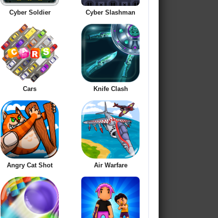
Cyber Soldier
Cyber Slashman
Cars
Knife Clash
Angry Cat Shot
Air Warfare