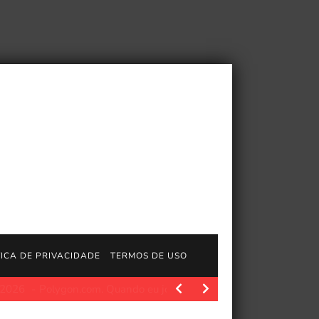
TICA DE PRIVACIDADE
TERMOS DE USO
e Fallout
Polygon.com. Com a Bethesda focada em The Elder Scr