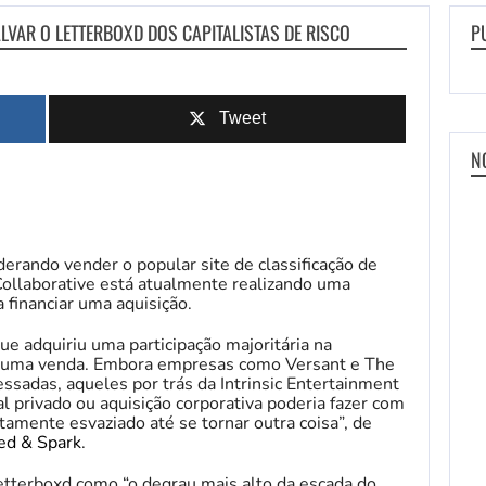
AR O LETTERBOXD DOS CAPITALISTAS DE RISCO
P
Tweet
N
derando vender o popular site de classificação de
 Collaborative está atualmente realizando uma
 financiar uma aquisição.
ue adquiriu uma participação majoritária na
 uma venda. Embora empresas como Versant e The
sadas, aqueles por trás da Intrinsic Entertainment
l privado ou aquisição corporativa poderia fazer com
tamente esvaziado até se tornar outra coisa”, de
ed & Spark
.
Letterboxd como “o degrau mais alto da escada do