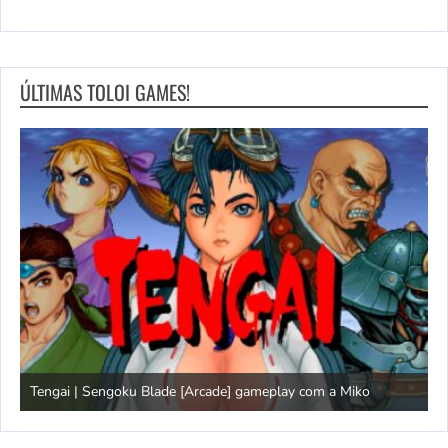
ÚLTIMAS TOLOI GAMES!
Tengai | Sengoku Blade [Arcade] gameplay com a Miko
D