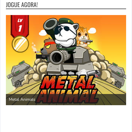
JOGUE AGORA!
S
Metal Animals