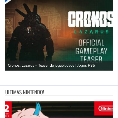
os
Cronos: Lazarus – Teaser de jogabilidade | Jogos PS5
E
ULTIMAS NINTENDO!