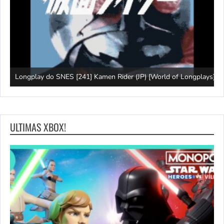
J
Longplay do SNES [241] Kamen Rider (JP) [World of Longplays]
(
ULTIMAS XBOX!