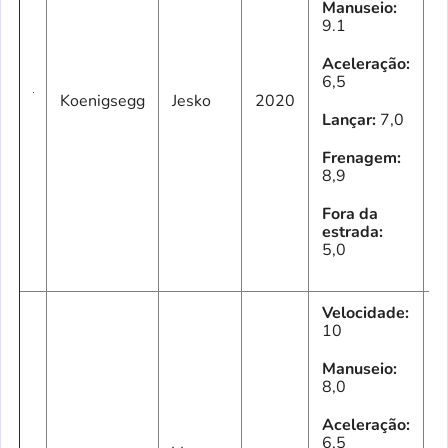
Manuseio:
9.1
Aceleração:
6,5
3
Koenigsegg
Jesko
2020
C
Lançar:
7,0
Frenagem:
8,9
Fora da
estrada:
5,0
Velocidade:
10
Manuseio:
8,0
Aceleração:
6,5