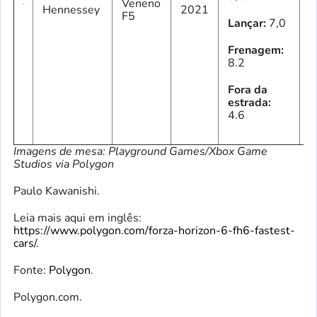
Veneno
2
Hennessey
2021
F5
C
Lançar:
7,0
Frenagem:
8.2
Fora da
estrada:
4.6
Imagens de mesa: Playground Games/Xbox Game
Studios via Polygon
Paulo Kawanishi.
Leia mais aqui em inglês:
https://www.polygon.com/forza-horizon-6-fh6-fastest-
cars/
.
Fonte:
Polygon
.
Polygon.com.