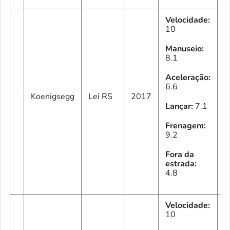
Velocidade:
10
Manuseio:
8.1
Aceleração:
6.6
2
Koenigsegg
Lei RS
2017
C
Lançar:
7.1
Frenagem:
9.2
Fora da
estrada:
4.8
Velocidade:
10