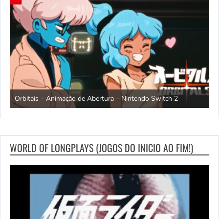
ndo
R
Orbitais – Animação de Abertura – Nintendo Switch 2
S
WORLD OF LONGPLAYS (JOGOS DO INICIO AO FIM!)