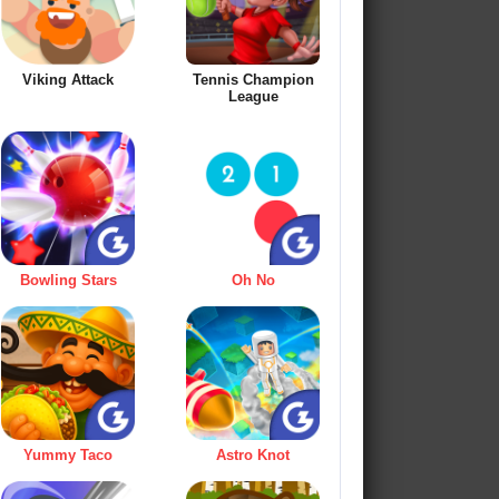
Viking Attack
Tennis Champion
League
Bowling Stars
Oh No
Yummy Taco
Astro Knot