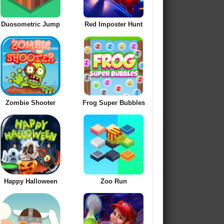
Duosometric Jump
Red Imposter Hunt
Zombie Shooter
Frog Super Bubbles
Happy Halloween
Zoo Run