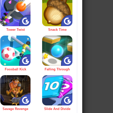
Tower Twist
Snack Time
Foosball Kick
Falling Through
Savage Revenge
Slide And Divide