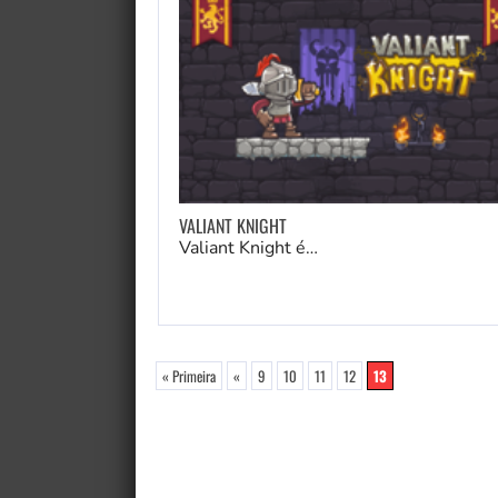
VALIANT KNIGHT
Valiant Knight é…
« Primeira
«
9
10
11
12
13