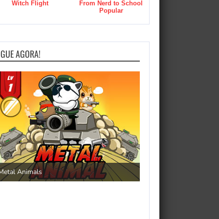
Witch Flight
From Nerd to School
Popular
OGUE AGORA!
Save the Princess
Metal Animals