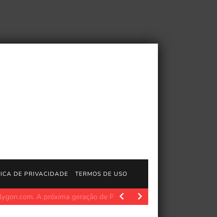
TICA DE PRIVACIDADE
TERMOS DE USO
idade
Polygon.com. O querido personagem dos X-Men, Jubilee, e