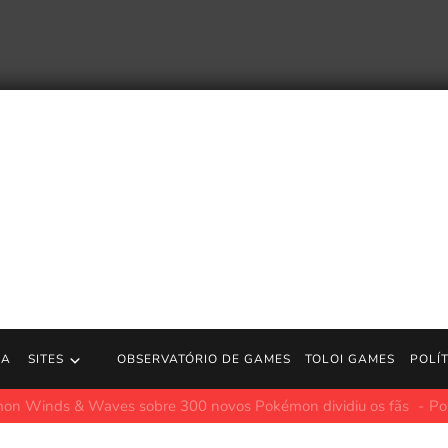
RA
SITES
OBSERVATÓRIO DE GAMES
TOLOI GAMES
POLÍ
ciona Jubileu de X-Men na 9ª temporada: primeira olhada na jogabil