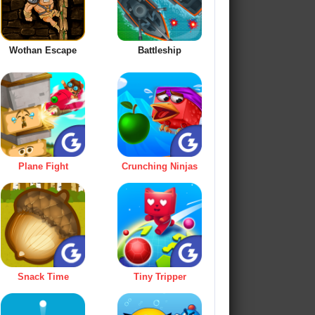
Wothan Escape
Battleship
Plane Fight
Crunching Ninjas
Snack Time
Tiny Tripper