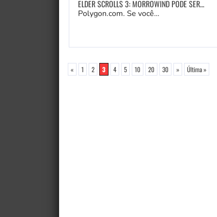
ELDER SCROLLS 3: MORROWIND PODE SER…
Polygon.com. Se você…
«
1
2
3
4
5
10
20
30
»
Última »