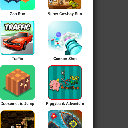
Zoo Run
Super Cowboy Run
Traffic
Cannon Shot
Duosometric Jump
Piggybank Adventure