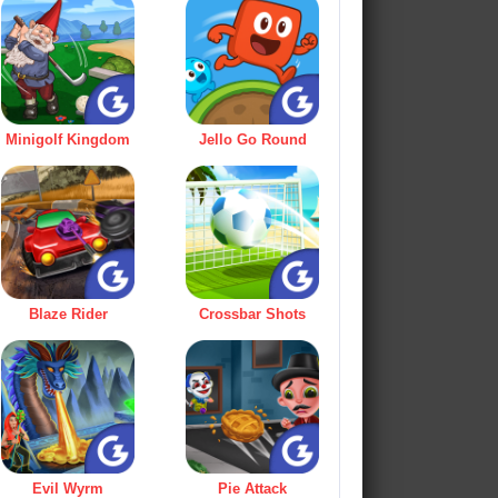
Minigolf Kingdom
Jello Go Round
Blaze Rider
Crossbar Shots
Evil Wyrm
Pie Attack