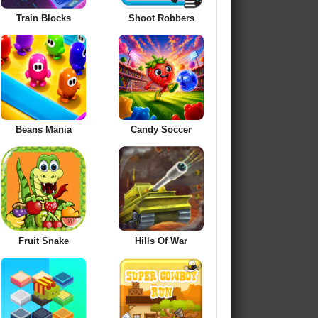
Train Blocks
Shoot Robbers
Beans Mania
Candy Soccer
Fruit Snake
Hills Of War