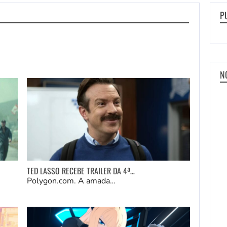
P
N
TED LASSO RECEBE TRAILER DA 4ª…
Polygon.com. A amada…