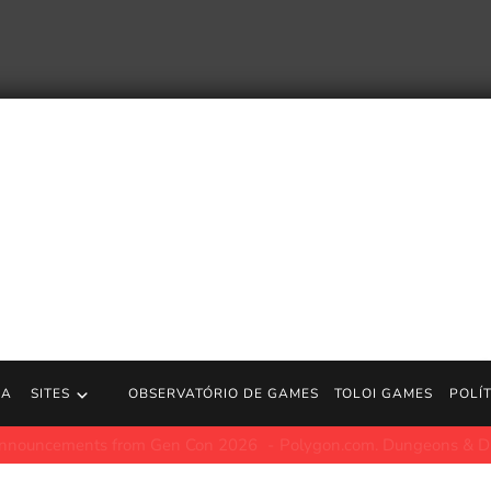
RA
SITES
OBSERVATÓRIO DE GAMES
TOLOI GAMES
POLÍ
A véia contra-ataca!
Power Instinct 2, conhecido no Japão como G