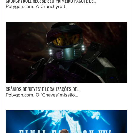
CRUNCHYROLL RECEBE SEU PRIMEIRO PACOTE DE…
Polygon.com. A Crunchyroll…
CRÂNIOS DE 'KEYES' E LOCALIZAÇÕES DE…
Polygon.com. O “Chaves“missão…