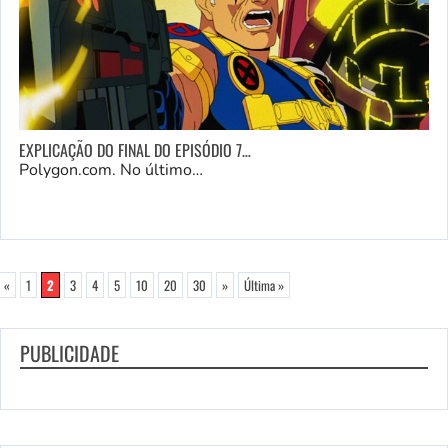
EXPLICAÇÃO DO FINAL DO EPISÓDIO 7…
Polygon.com. No último…
«
1
2
3
4
5
10
20
30
»
Última »
PUBLICIDADE