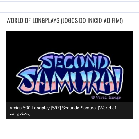
WORLD OF LONGPLAYS (JOGOS DO INICIO AO FIM!)
[World of
Game Boy Advance Long Play [156] Tiny Toon Adve
Buster's Bad Dream (EU) [World of Longplays]