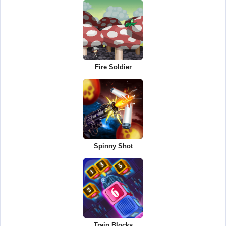
Fire Soldier
Spinny Shot
Train Blocks