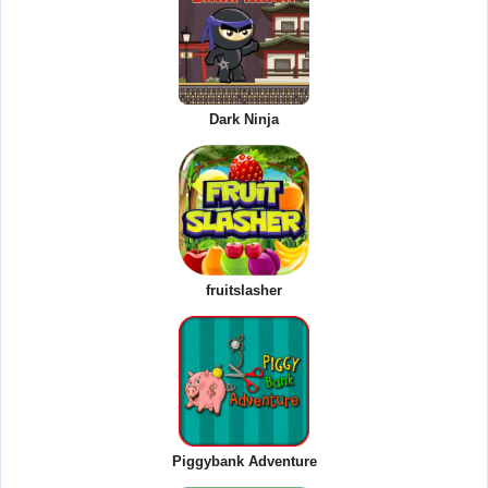
Dark Ninja
fruitslasher
Piggybank Adventure