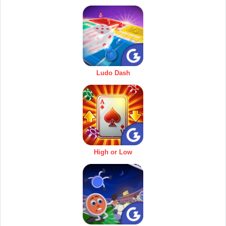
Ludo Dash
High or Low