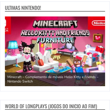
ULTIMAS NINTENDO!
OCTOPATH TRAVELER e OCTOPATH TRAVELER II – Trailer da
H
data de lançamento – Nintendo Switch 2
S
WORLD OF LONGPLAYS (JOGOS DO INICIO AO FIM!)