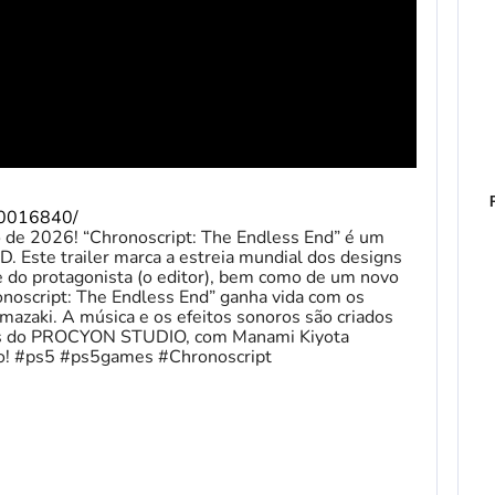
/10016840/
de 2026! “Chronoscript: The Endless End” é um
D. Este trailer marca a estreia mundial dos designs
e do protagonista (o editor), bem como de um novo
onoscript: The Endless End” ganha vida com os
azaki. A música e os efeitos sonoros são criados
os do PROCYON STUDIO, com Manami Kiyota
do! #ps5 #ps5games #Chronoscript