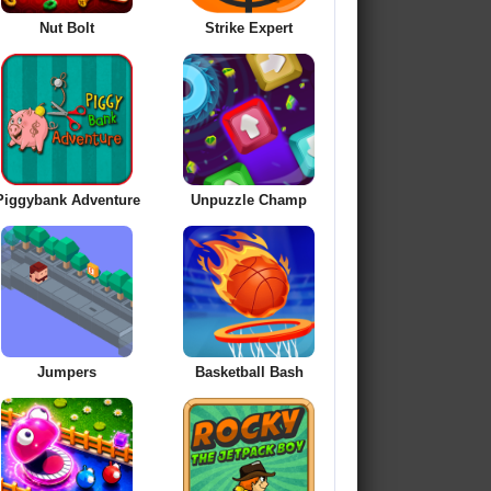
Nut Bolt
Strike Expert
Piggybank Adventure
Unpuzzle Champ
Jumpers
Basketball Bash