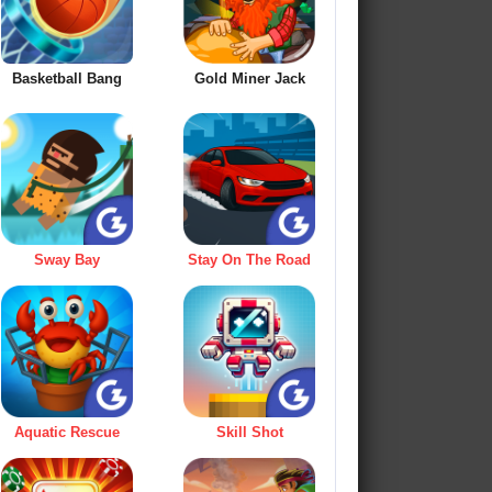
Basketball Bang
Gold Miner Jack
Sway Bay
Stay On The Road
Aquatic Rescue
Skill Shot