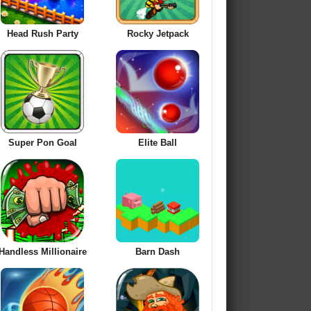
Head Rush Party
Rocky Jetpack
Super Pon Goal
Elite Ball
Handless Millionaire
Barn Dash