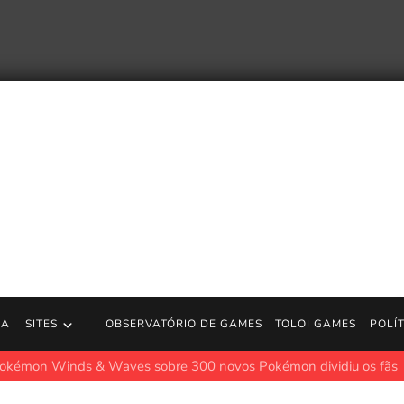
RA
SITES
OBSERVATÓRIO DE GAMES
TOLOI GAMES
POLÍ
on Winds & Waves sobre 300 novos Pokémon dividiu os fãs
Po