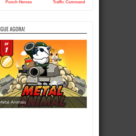
Punch Heroes
Traffic Command
OGUE AGORA!
Save the Princess
Metal Animals