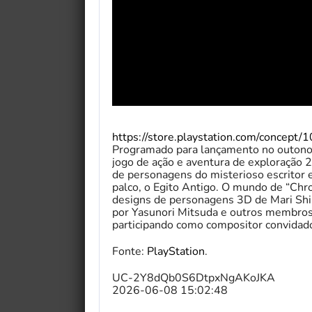
https://store.playstation.com/concept
Programado para lançamento no outono 
jogo de ação e aventura de exploração 2
de personagens do misterioso escritor 
palco, o Egito Antigo. O mundo de “Chr
designs de personagens 3D de Mari Shim
por Yasunori Mitsuda e outros membr
participando como compositor convida
Fonte:
PlayStation
.
UC-2Y8dQb0S6DtpxNgAKoJKA
2026-06-08 15:02:48