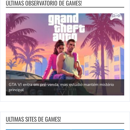
ÚLTIMAS OBSERVATORIO DE GAMES!
GTA VI entra em pré-venda, mas estúdio mantém mistério
principal
J
ULTIMAS SITES DE GAMES!