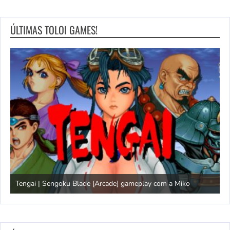
ÚLTIMAS TOLOI GAMES!
Tengai | Sengoku Blade [Arcade] gameplay com a Miko
D