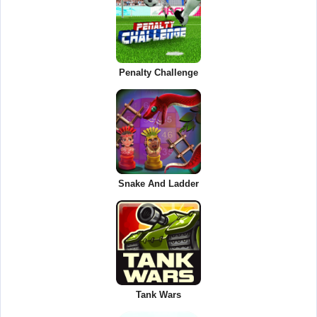
Penalty Challenge
Snake And Ladder
Tank Wars