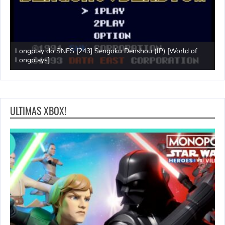
Longplay do SNES [243] Sengoku Denshou (JP) [World of
J
Longplays]
L
ULTIMAS XBOX!