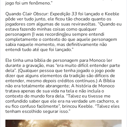
jogo foi um fenômeno.”
Quando
Clair Obscur: Expedição 33
foi lançado e Keeble
pôde ver tudo junto, ele ficou tão chocado quanto os
jogadores com algumas de suas reviravoltas. “Quando eu
estava fazendo minhas coisas como qualquer
personagem [I was recording]eu sempre entendi
completamente o contexto do que aquele personagem
sabia naquele momento, mas definitivamente não
entendi tudo até que foi lançado.”
Ele tinha uma bíblia de personagem para Monoco ler
durante a gravação, mas “era muito difícil entender parte
dela”. (Qualquer pessoa que tenha jogado o jogo pode
dizer que alguns elementos da tradição são difíceis de
entender, mesmo
depois
créditos contínuos.) A Bíblia
não era totalmente abrangente; A história de Monoco
tratava apenas de sua vida na tela e não incluía o
contexto do mundo fora dela. “Talvez eu tivesse me
confundido saber que ele era na verdade um cachorro, e
eu fico confuso facilmente”, brincou Keeble. “Talvez eles
tenham escolhido segurar isso.”