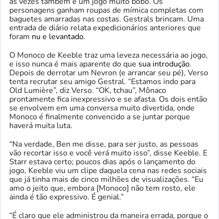
às vezes também é um jogo muito bobo. Os
personagens ganham roupas de mímica completas com
baguetes amarradas nas costas. Gestrals brincam. Uma
entrada de diário relata expedicionários anteriores que
foram
nu e levantado
.
O Monoco de Keeble traz uma leveza necessária ao jogo,
e isso nunca é mais aparente do que
sua introdução
.
Depois de derrotar um Nevron (e arrancar seu pé), Verso
tenta recrutar seu amigo Gestral. “Estamos indo para
Old Lumière”, diz Verso. “OK, tchau”, Mônaco
prontamente fica inexpressivo e se afasta. Os dois então
se envolvem em uma conversa muito divertida, onde
Monoco é finalmente convencido a se juntar porque
haverá muita luta.
“Na verdade, Ben me disse, para ser justo, as pessoas
vão recortar isso e você verá muito isso”, disse Keeble. E
Starr estava certo; poucos dias após o lançamento do
jogo, Keeble viu um clipe daquela cena nas redes sociais
que já tinha mais de cinco milhões de visualizações. “Eu
amo o jeito que, embora [Monoco] não tem rosto, ele
ainda é tão expressivo. É genial.”
“É claro que ele administrou da maneira errada, porque o