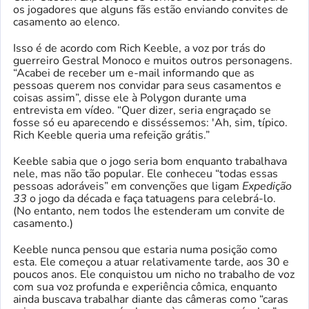
os jogadores que alguns fãs estão enviando convites de
casamento ao elenco.
Isso é de acordo com Rich Keeble, a voz por trás do
guerreiro Gestral Monoco e muitos outros personagens.
“Acabei de receber um e-mail informando que as
pessoas querem nos convidar para seus casamentos e
coisas assim”, disse ele à Polygon durante uma
entrevista em vídeo. “Quer dizer, seria engraçado se
fosse só eu aparecendo e disséssemos: 'Ah, sim, típico.
Rich Keeble queria uma refeição grátis.”
Keeble sabia que o jogo seria bom enquanto trabalhava
nele, mas não tão popular. Ele conheceu “todas essas
pessoas adoráveis” em convenções que ligam
Expedição
33
o jogo da década e faça tatuagens para celebrá-lo.
(No entanto, nem todos lhe estenderam um convite de
casamento.)
Keeble nunca pensou que estaria numa posição como
esta. Ele começou a atuar relativamente tarde, aos 30 e
poucos anos. Ele conquistou um nicho no trabalho de voz
com sua voz profunda e experiência cômica, enquanto
ainda buscava trabalhar diante das câmeras como “caras