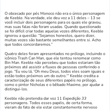
O obcecado por pés Monoco não era o único personagem
de Keeble. Na verdade, ele deu voz a 11 deles – 13 se
você incluir dois personagens para os quais ele gravou,
mas suas falas não foram usadas. Quando questionado
se foi difícil criar todas aquelas vozes diferentes, Keeble
ignorou a questão: “Sejamos honestos, quero dizer,
muitas vozes são bastante semelhantes entre si. Acho
que todos concordaremos.”
Quatro deles foram apresentados no prólogo, incluindo o
icônico Trash Can Man, que ele tentou renomear como
Bin Man. Keeble não percebeu que todos estariam tão
próximos até assistir a fluxos de pessoas conferindo o
jogo. “Eu vou lá, 'Oh meu Deus, todos eles soam iguais e
estão todos próximos um do outro.'” Keeble credita a
caracterização de seus diferentes papéis no prólogo,
como o pintor Nicholas e o bêbado Maxime, por ajudar a
distingui-los.
Keeble não pretendia dar voz 11
Expedição 33
personagens. Todos esses papéis, de certa forma,
vieram do fato de ele estar constantemente nervoso