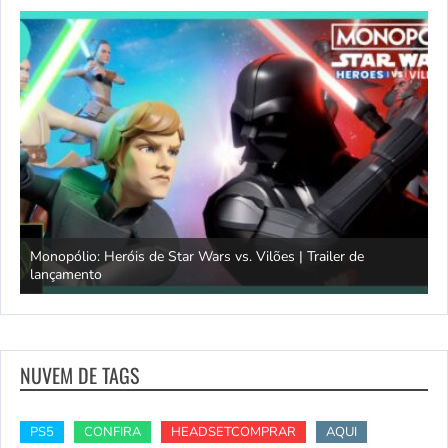
Monopólio: Heróis de Star Wars vs. Vilões | Trailer de
lançamento
S
NUVEM DE TAGS
PS5
CONFIRA
HEADSETCOMPRAR
AQUI