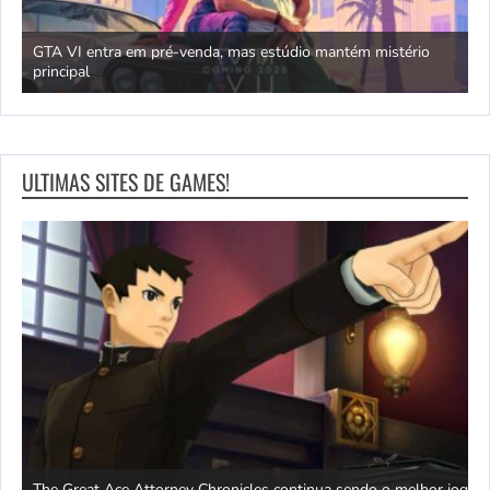
GTA VI entra em pré-venda, mas estúdio mantém mistério
principal
J
ULTIMAS SITES DE GAMES!
The Great Ace Attorney Chronicles continua sendo o melhor jogo
X