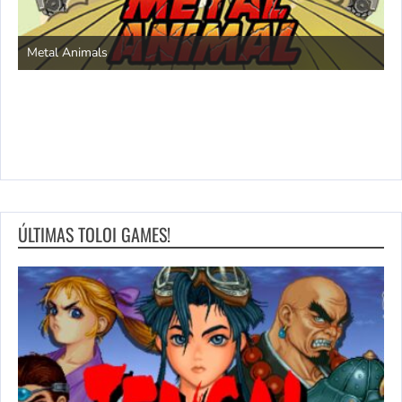
S
Metal Animals
ÚLTIMAS TOLOI GAMES!