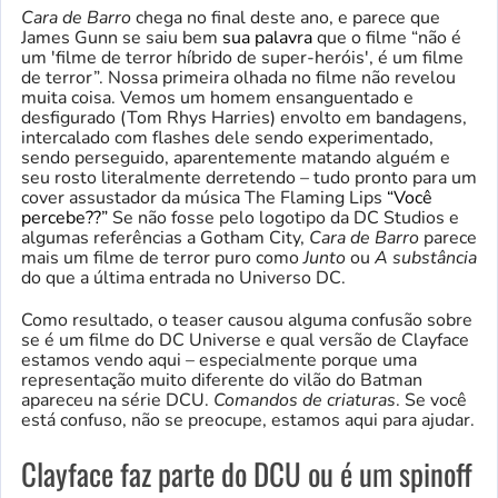
Cara de Barro
chega no final deste ano, e parece que
James Gunn se saiu bem
sua palavra
que o filme “não é
um 'filme de terror híbrido de super-heróis', é um filme
de terror”. Nossa primeira olhada no filme não revelou
muita coisa. Vemos um homem ensanguentado e
desfigurado (Tom Rhys Harries) envolto em bandagens,
intercalado com flashes dele sendo experimentado,
sendo perseguido, aparentemente matando alguém e
seu rosto literalmente derretendo – tudo pronto para um
cover assustador da música The Flaming Lips
“Você
percebe??”
Se não fosse pelo logotipo da DC Studios e
algumas referências a Gotham City,
Cara de Barro
parece
mais um filme de terror puro como
Junto
ou
A substância
do que a última entrada no Universo DC.
Como resultado, o teaser causou alguma confusão sobre
se é um filme do DC Universe e qual versão de Clayface
estamos vendo aqui – especialmente porque uma
representação muito diferente do vilão do Batman
apareceu na série DCU.
Comandos de criaturas
. Se você
está confuso, não se preocupe, estamos aqui para ajudar.
Clayface faz parte do DCU ou é um spinoff