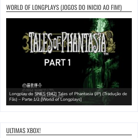
WORLD OF LONGPLAYS (JOGOS DO INICIO AO FIM!)
e
Longplay do SNES [242] Tales of Phantasia (JP) (Tradução de
Fãs) – Parte 1/2 [World of Longplays]
J
ULTIMAS XBOX!