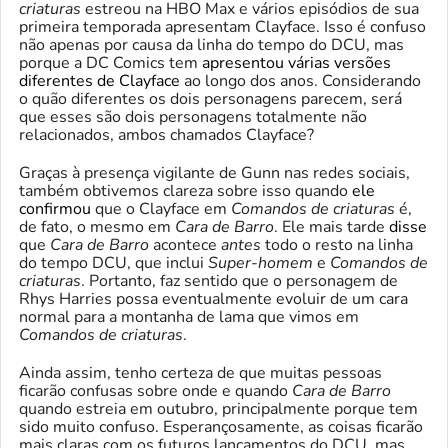
criaturas
estreou na HBO Max e vários episódios de sua
primeira temporada apresentam Clayface. Isso é confuso
não apenas por causa da linha do tempo do DCU, mas
porque a DC Comics tem
apresentou várias versões
diferentes de Clayface
ao longo dos anos. Considerando
o quão diferentes os dois personagens parecem, será
que esses são dois personagens totalmente não
relacionados, ambos chamados Clayface?
Graças à presença vigilante de Gunn nas redes sociais,
também obtivemos clareza sobre isso quando
ele
confirmou
que o Clayface em
Comandos de criaturas
é,
de fato, o mesmo em
Cara de Barro
. Ele mais tarde
disse
que
Cara de Barro
acontece
antes
todo o resto na linha
do tempo DCU, que inclui
Super-homem
e
Comandos de
criaturas
. Portanto, faz sentido que o personagem de
Rhys Harries possa eventualmente evoluir de um cara
normal para a montanha de lama que vimos em
Comandos de criaturas
.
Ainda assim, tenho certeza de que muitas pessoas
ficarão confusas sobre onde e quando
Cara de Barro
quando estreia em outubro, principalmente porque tem
sido muito confuso. Esperançosamente, as coisas ficarão
mais claras com os futuros lançamentos do DCU, mas