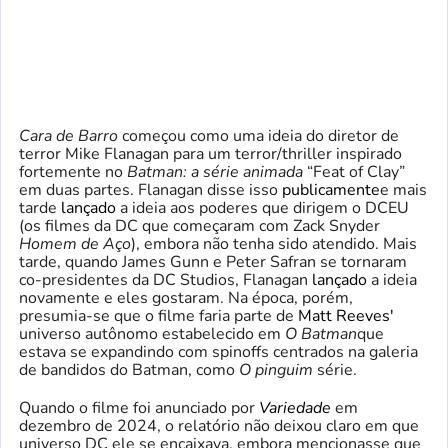
Cara de Barro
começou como uma ideia do diretor de
terror Mike Flanagan para um terror/thriller inspirado
fortemente no
Batman: a série animada
“Feat of Clay”
em duas partes. Flanagan disse isso
publicamente
e mais
tarde
lançado
a ideia aos poderes que dirigem o DCEU
(os filmes da DC que começaram com Zack Snyder
Homem de Aço
), embora não tenha sido atendido. Mais
tarde, quando James Gunn e Peter Safran se tornaram
co-presidentes da DC Studios, Flanagan
lançado
a ideia
novamente e eles gostaram. Na época, porém,
presumia-se que o filme faria parte de
Matt Reeves'
universo autônomo estabelecido em
O Batman
que
estava se expandindo com spinoffs centrados na galeria
de bandidos do Batman, como
O pinguim
série.
Quando o filme foi anunciado por
Variedade
em
dezembro de 2024, o relatório não deixou claro em que
universo DC ele se encaixava, embora mencionasse que