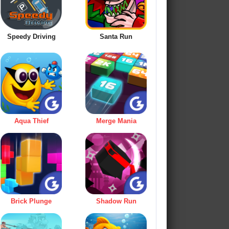
Speedy Driving
Santa Run
Aqua Thief
Merge Mania
Brick Plunge
Shadow Run