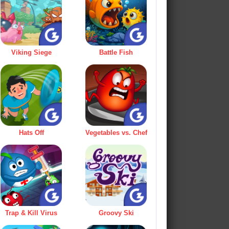
Viking Siege
Battle Fish
Hats Off
Vegetables vs. Chef
Trap & Kill Virus
Groovy Ski