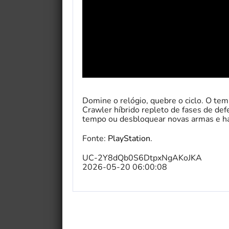
Domine o relógio, quebre o ciclo. O tem
Crawler híbrido repleto de fases de defe
tempo ou desbloquear novas armas e ha
Fonte:
PlayStation
.
UC-2Y8dQb0S6DtpxNgAKoJKA
2026-05-20 06:00:08