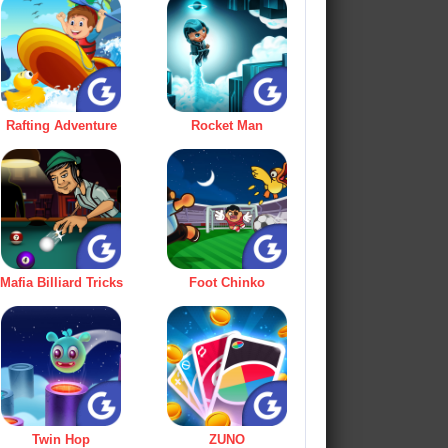
Rafting Adventure
Rocket Man
Mafia Billiard Tricks
Foot Chinko
Twin Hop
ZUNO