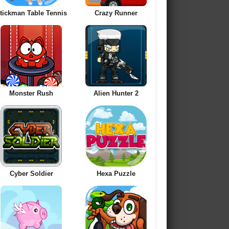
tickman Table Tennis
Crazy Runner
Monster Rush
Alien Hunter 2
Cyber Soldier
Hexa Puzzle