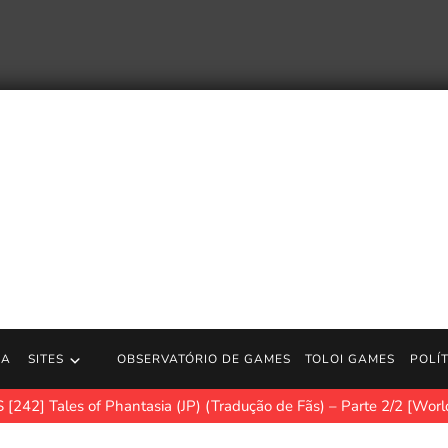
RA
SITES
OBSERVATÓRIO DE GAMES
TOLOI GAMES
POLÍ
[242] Tales of Phantasia (JP) (Tradução de Fãs) – Parte 2/2 [Worl