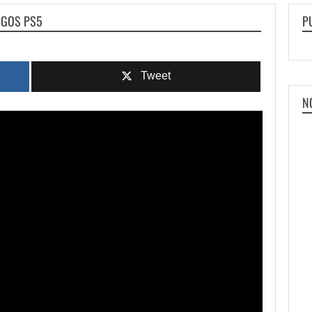
JOGOS PS5
P
Tweet
N