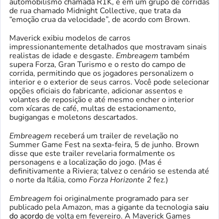
automobilismo chamada R1K, e em um grupo de corridas
de rua chamado Midnight Collective, que trata da
“emoção crua da velocidade”, de acordo com Brown.
Maverick exibiu modelos de carros
impressionantemente detalhados que mostravam sinais
realistas de idade e desgaste.
Embreagem
também
supera Forza, Gran Turismo e o resto do campo de
corrida, permitindo que os jogadores personalizem o
interior e o exterior de seus carros. Você pode selecionar
opções oficiais do fabricante, adicionar assentos e
volantes de reposição e até mesmo encher o interior
com xícaras de café, multas de estacionamento,
bugigangas e moletons descartados.
Embreagem
receberá um trailer de revelação no
Summer Game Fest na sexta-feira, 5 de junho. Brown
disse que este trailer revelaria formalmente os
personagens e a localização do jogo. (Mas é
definitivamente a Riviera; talvez o cenário se estenda até
o norte da Itália, como
Forza Horizonte 2
fez.)
Embreagem
foi originalmente programado para ser
publicado pela Amazon, mas a gigante da tecnologia
saiu
do acordo
de volta em fevereiro. A Maverick Games