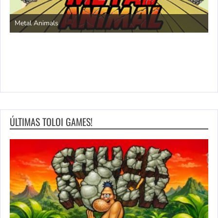
S
Metal Animals
ÚLTIMAS TOLOI GAMES!