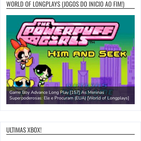
WORLD OF LONGPLAYS (JOGOS DO INICIO AO FIM!)
Game Boy Advance Long Play [157] As Meninas
A
Superpoderosas: Ele e Procuram (EUA) [World of Longplays]
L
ULTIMAS XBOX!