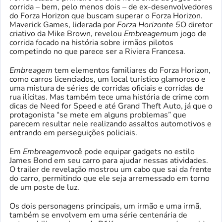
corrida – bem, pelo menos dois – de ex-desenvolvedores
do Forza Horizon que buscam superar o Forza Horizon.
Maverick Games, liderada por
Forza Horizonte 5
O diretor
criativo da Mike Brown, revelou
Embreagem
um jogo de
corrida focado na história sobre irmãos pilotos
competindo no que parece ser a Riviera Francesa.
Embreagem
tem elementos familiares do Forza Horizon,
como carros licenciados, um local turístico glamoroso e
uma mistura de séries de corridas oficiais e corridas de
rua ilícitas. Mas também tece uma história de crime com
dicas de Need for Speed ​​​​e até Grand Theft Auto, já que o
protagonista “se mete em alguns problemas” que
parecem resultar nele realizando assaltos automotivos e
entrando em perseguições policiais.
Em
Embreagem
você pode equipar gadgets no estilo
James Bond em seu carro para ajudar nessas atividades.
O trailer de revelação mostrou um cabo que sai da frente
do carro, permitindo que ele seja arremessado em torno
de um poste de luz.
Os dois personagens principais, um irmão e uma irmã,
também se envolvem em uma série centenária de