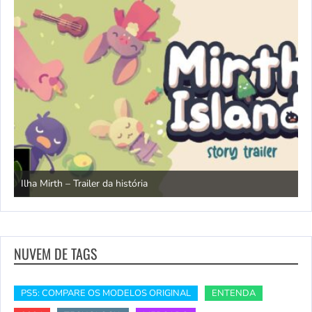
N
Ilha Mirth – Trailer da história
d
NUVEM DE TAGS
PS5: COMPARE OS MODELOS ORIGINAL
ENTENDA