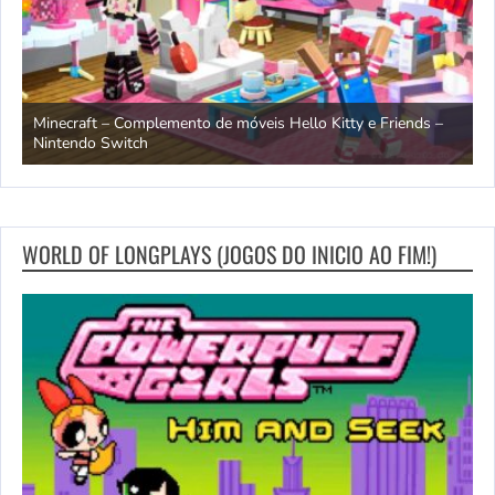
endo
Minecraft – Complemento de móveis Hello Kitty e Friends –
O
Nintendo Switch
d
WORLD OF LONGPLAYS (JOGOS DO INICIO AO FIM!)