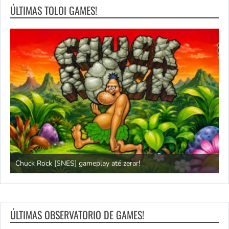
ÚLTIMAS TOLOI GAMES!
Chuck Rock [SNES] gameplay até zerar!
P
ÚLTIMAS OBSERVATORIO DE GAMES!