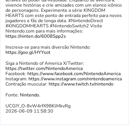
através do poder da Keyblade. Enquanto se aventura,
vivencie histórias e crie amizades com um elenco icônico
de personagens. Experimente a série KINGDOM
HEARTS com este ponto de entrada perfeito para novos
jogadores e fãs de longa data. #NintendoDirect
#KINGDOMHEARTS #NintendoSwitch2 Visite
Nintendo.com para mais informações:
https://ninten.do/6008Spp2s
Inscreva-se para mais diversão Nintendo:
https://goo.gl/HYYsot
Siga a Nintendo of America X/Twitter:
https://twitter.com/NintendoAmerica
Facebook:
https://www.facebook.com/NintendoAmerica
Instagram:
https://www.instagram.com/nintendoamerica
Contração muscular:
https://www.twitch.tv/nintendo
Fonte:
Nintendo
.
UCGIY_O-8vW4rfX98KlMkvRg
2026-06-09 11:58:30