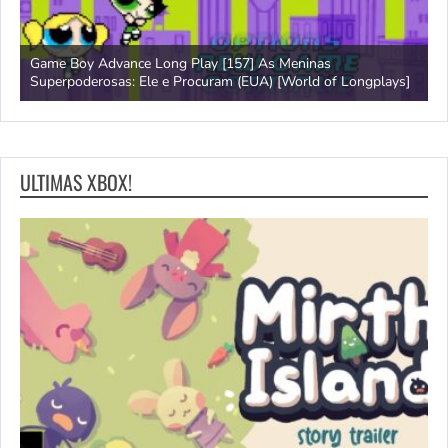
Game Boy Advance Long Play [157] As Meninas
A
Superpoderosas: Ele e Procuram (EUA) [World of Longplays]
L
ULTIMAS XBOX!