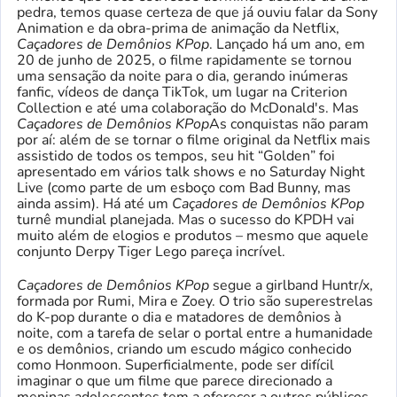
pedra, temos quase certeza de que já ouviu falar da Sony
Animation e da obra-prima de animação da Netflix,
Caçadores de Demônios KPop
. Lançado há um ano, em
20 de junho de 2025, o filme rapidamente se tornou
uma sensação da noite para o dia, gerando inúmeras
fanfic, vídeos de dança TikTok, um lugar na Criterion
Collection e até uma colaboração do McDonald's. Mas
Caçadores de Demônios KPop
As conquistas não param
por aí: além de se tornar o filme original da Netflix mais
assistido de todos os tempos, seu hit “Golden” foi
apresentado em vários talk shows e no Saturday Night
Live (como parte de um esboço com Bad Bunny, mas
ainda assim). Há até um
Caçadores de Demônios KPop
turnê mundial planejada. Mas o sucesso do KPDH vai
muito além de elogios e produtos – mesmo que aquele
conjunto Derpy Tiger Lego pareça incrível.
Caçadores de Demônios KPop
segue a girlband Huntr/x,
formada por Rumi, Mira e Zoey. O trio são superestrelas
do K-pop durante o dia e matadores de demônios à
noite, com a tarefa de selar o portal entre a humanidade
e os demônios, criando um escudo mágico conhecido
como Honmoon. Superficialmente, pode ser difícil
imaginar o que um filme que parece direcionado a