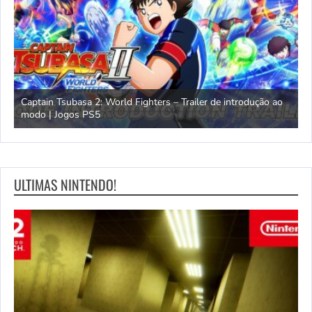
omem
Captain Tsubasa 2: World Fighters – Trailer de introdução ao
M
modo | Jogos PS5
P
ULTIMAS NINTENDO!