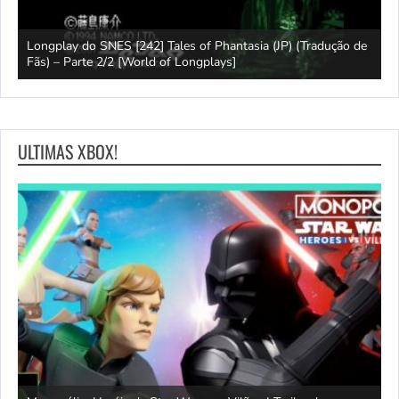
Longplay do SNES [242] Tales of Phantasia (JP) (Tradução de
L
Fãs) – Parte 2/2 [World of Longplays]
F
ULTIMAS XBOX!