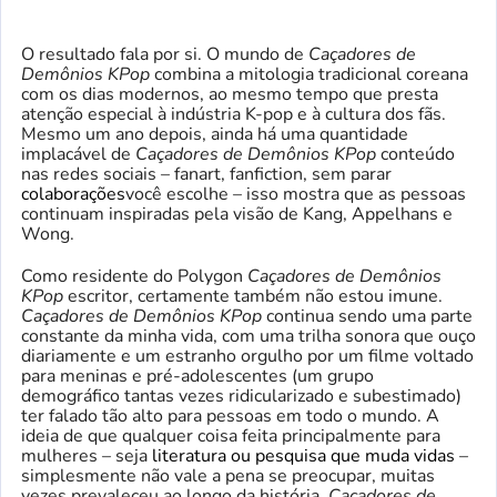
O resultado fala por si. O mundo de
Caçadores de
Demônios KPop
combina a mitologia tradicional coreana
com os dias modernos, ao mesmo tempo que presta
atenção especial à indústria K-pop e à cultura dos fãs.
Mesmo um ano depois, ainda há uma quantidade
implacável de
Caçadores de Demônios KPop
conteúdo
nas redes sociais – fanart, fanfiction, sem parar
colaborações
você escolhe – isso mostra que as pessoas
continuam inspiradas pela visão de Kang, Appelhans e
Wong.
Como residente do Polygon
Caçadores de Demônios
KPop
escritor, certamente também não estou imune.
Caçadores de Demônios KPop
continua sendo uma parte
constante da minha vida, com uma trilha sonora que ouço
diariamente e um estranho orgulho por um filme voltado
para meninas e pré-adolescentes (um grupo
demográfico tantas vezes ridicularizado e subestimado)
ter falado tão alto para pessoas em todo o mundo. A
ideia de que qualquer coisa feita principalmente para
mulheres – seja
literatura ou pesquisa que muda vidas
–
simplesmente não vale a pena se preocupar, muitas
vezes prevaleceu ao longo da história.
Caçadores de