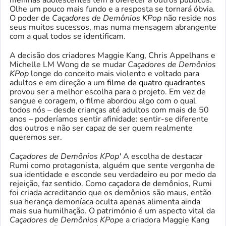
meninas adolescentes tem a oferecer a outros públicos.
Olhe um pouco mais fundo e a resposta se tornará óbvia.
O poder de
Caçadores de Demônios KPop
não reside nos
seus muitos sucessos, mas numa mensagem abrangente
com a qual todos se identificam.
A decisão dos criadores Maggie Kang, Chris Appelhans e
Michelle LM Wong de se mudar
Caçadores de Demônios
KPop
longe do conceito mais violento e voltado para
adultos e em direção a um
filme de quatro quadrantes
provou ser a melhor escolha para o projeto. Em vez de
sangue e coragem, o filme abordou algo com o qual
todos nós – desde crianças até adultos com mais de 50
anos – poderíamos sentir afinidade: sentir-se diferente
dos outros e não ser capaz de ser quem realmente
queremos ser.
Caçadores de Demônios KPop'
A escolha de destacar
Rumi como protagonista, alguém que sente vergonha de
sua identidade e esconde seu verdadeiro eu por medo da
rejeição, faz sentido. Como caçadora de demônios, Rumi
foi criada acreditando que os demônios são maus, então
sua herança demoníaca oculta apenas alimenta ainda
mais sua humilhação. O património é um aspecto vital da
Caçadores de Demônios KPop
e a criadora Maggie Kang