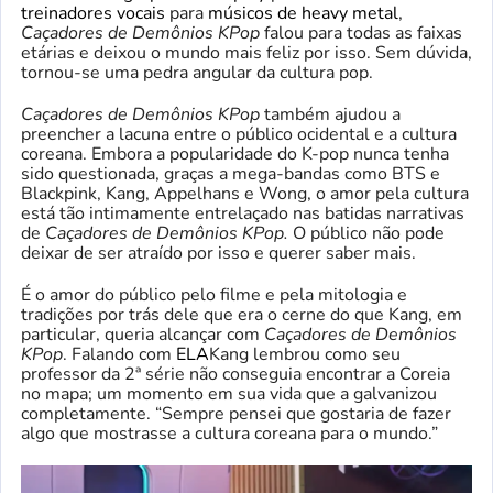
treinadores vocais
para
músicos de heavy metal
,
Caçadores de Demônios KPop
falou para todas as faixas
etárias e deixou o mundo mais feliz por isso. Sem dúvida,
tornou-se uma pedra angular da cultura pop.
Caçadores de Demônios KPop
também ajudou a
preencher a lacuna entre o público ocidental e a cultura
coreana. Embora a popularidade do K-pop nunca tenha
sido questionada, graças a mega-bandas como BTS e
Blackpink, Kang, Appelhans e Wong, o amor pela cultura
está tão intimamente entrelaçado nas batidas narrativas
de
Caçadores de Demônios KPop.
O público não pode
deixar de ser atraído por isso e querer saber mais.
É o amor do público pelo filme e pela mitologia e
tradições por trás dele que era o cerne do que Kang, em
particular, queria alcançar com
Caçadores de Demônios
KPop
. Falando com
ELA
Kang lembrou como seu
professor da 2ª série não conseguia encontrar a Coreia
no mapa; um momento em sua vida que a galvanizou
completamente. “Sempre pensei que gostaria de fazer
algo que mostrasse a cultura coreana para o mundo.”