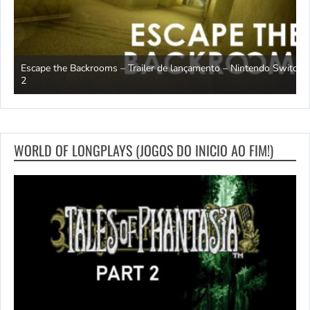
Escape the Backrooms – Trailer de lançamento – Nintendo Switch
2
M
WORLD OF LONGPLAYS (JOGOS DO INICIO AO FIM!)