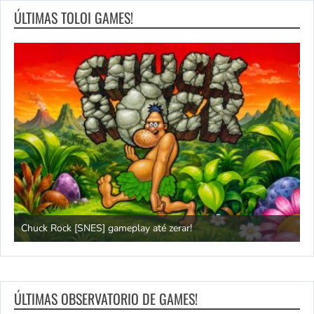
ÚLTIMAS TOLOI GAMES!
Power Instinct 2: A véia contra-ataca!
C
ÚLTIMAS OBSERVATORIO DE GAMES!