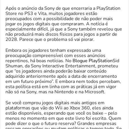
Após o anúncio da Sony de que encerraria a PlayStation
Store no PS3 e Vita, muitos jogadores estão
preocupados com a possibilidade de não poder mais
jogar os jogos digitais que compraram. A notícia é
especialmente difícil, já que a Sony também revelou que
não produzirá mais discos físicos para jogos a partir de
2028. Parece que o problema só vai piorar.
Embora os jogadores tenham expressado uma
preocupação compreensível com esses anúncios
repentinos, há boas notícias. No
Blogue PlayStation
Sid
Shuman, da Sony Interactive Entertainment, prometeu
que “os jogadores ainda poderão baixar conteúdo
adquirido anteriormente após a data de encerramento
em um futuro próximo”. E embora nem todos percebam,
esta política está em linha com as práticas já em vigor
não só na Sony, mas na Nintendo e na Microsoft.
Se você comprou jogos digitais mais antigos em
plataformas que vão do Wii ao Xbox 360, eles ainda
estão disponíveis, esperando que você os baixe – pelo
menos no momento em que este livro foi escrito. Quem
pode dizer o que o futuro reserva? Grandes empresas
cessam operações ou mudam políticas o tempo todo. Se