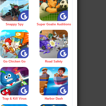
Snappy Spy
Super Goalie Auditions
Go Chicken Go
Road Safety
Trap & Kill Virus
Harbor Dash