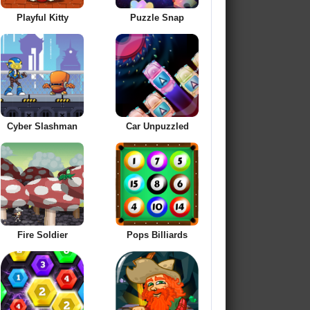
Playful Kitty
Puzzle Snap
Cyber Slashman
Car Unpuzzled
Fire Soldier
Pops Billiards