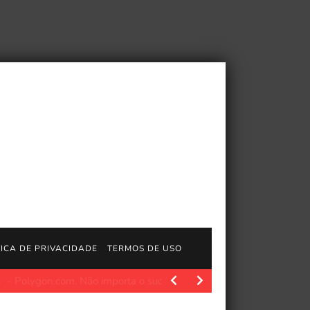
TICA DE PRIVACIDADE
TERMOS DE USO
ário
Polygon.com. Seu nome está voltando aos cinemas para c