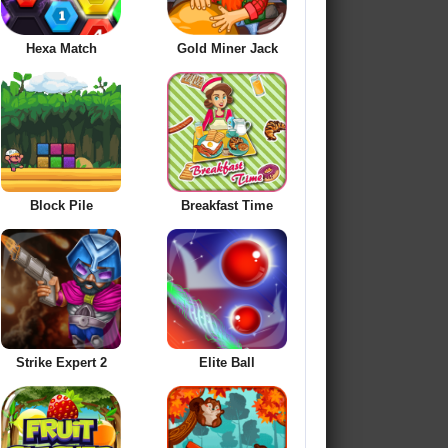
Hexa Match
Gold Miner Jack
Block Pile
Breakfast Time
Strike Expert 2
Elite Ball