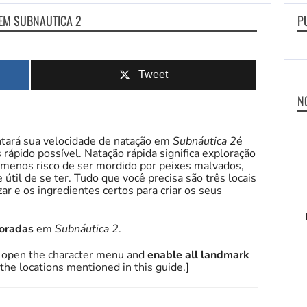
EM SUBNAUTICA 2
P
Tweet
N
ará sua velocidade de natação em
Subnáutica 2
é
rápido possível. Natação rápida significa exploração
e menos risco de ser mordido por peixes malvados,
 útil de se ter. Tudo que você precisa são três locais
ar e os ingredientes certos para criar os seus
oradas
em
Subnáutica 2
.
to open the character menu and
enable all landmark
t the locations mentioned in this guide.]