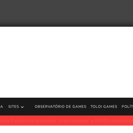
RA
SITES
OBSERVATÓRIO DE GAMES
TOLOI GAMES
POLÍ
endo relançado em 4K nos cinemas para comemorar seu 10º anivers