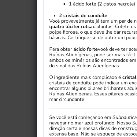
1 ácido forte (2 cistos necrole
2 cristais de conduíte
Você provavelmente já tem um par de na
quatro lúcifer rotsac
plantas. Colete os
polpa fibrosa, o que deve lhe dar recurs
básicas. Certifique-se de obter um pouco
Para obter
ácido forte
você deve ter ac
Ruínas Alienígenas, pode ser mais fácil 
ambos os minérios são encontrados em 
do sinal das Ruínas Alienígenas.
O ingrediente mais complicado é
crista
cristais de conduíte pode indicar um exc
encontrar alguns pilares brilhantes azui
My Fairytale Griffin
Ruínas Alienígenas. Esses pilares ocasi
mar circundante.
Se você está começando em
Subnáutica
navegar no mar azul profundo. Nosso
Su
direção certa e nossas dicas de constr
extensa base. Não se esqueça de estoca