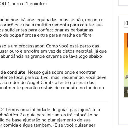
i OU 1 ouro e 1 enxofre)
dadeiras básicas equipadas, mas se não, encontre
J
 corações e use a multiferramenta para coletar sua
os suficientes para confeccionar as barbatanas
 de polpa fibrosa extra para a malha de fibra.
esso a um processador. Como você está perto das
usar ouro e enxofre em vez de cistos necrolei, já que
abundância na grande caverna de lava logo abaixo
l de conduíte
. Nosso guia sobre onde encontrar
elente local para cultivo, mas, resumindo, você deve
s ao redor do Angel Comb, a leste do sinal das
Jogos de Aventura
onalmente gerarão cristais de conduíte no fundo do
 2,
temos uma infinidade de guias para ajudá-lo a
bnáutica 2
o guia para iniciantes irá colocá-lo na
ução de base ajudarão no planejamento de sua
r comida e água também. (E se você quiser ser