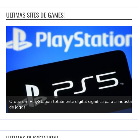
ULTIMAS SITES DE GAMES!
king
O que um PlayStation totalmente digital significa para a indústria
T
de jogos
J