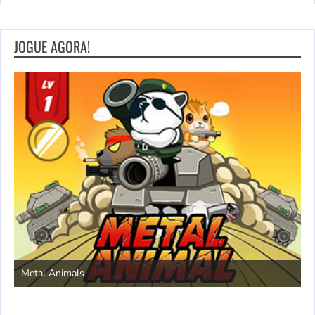
JOGUE AGORA!
S
Metal Animals