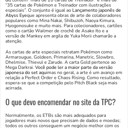
“35 cartas de Pokémon e Treinador com ilustrações
especiais”. O conjunto é igual ao
Lançamento japonês de
Abyss Eye
que apresenta obras de arte de colaboradores
populares como Mina Nakai, Shibuzoh, Naoya Kimura,
Hyogonosuke e muito mais. Para colecionadores, cartões
como o cartão Wailmer de crochê de Asako Ito e a
versão de Mankey em argila de Yuka Morii chamarão a
atenção.
As cartas de arte especiais retratam Pokémon como
Armarougue, Goldeen, Primarina, Manetric, Slowbro,
Dhelmise, Thievul e Zarude. A carta Gold pertence ao
Mega Darkrai.
Você pode ler a maior parte da versão
japonesa do set aqui
mas no geral, a arte é um avanço em
relação a Perfect Order e Chaos Rising. Como resultado,
espera-se que a competição pelo Pitch Black seja mais
acirrada.
O que devo encomendar no site da TPC?
Normalmente, os ETBs são mais adequados para
jogadores mais novos que precisam de dados e moedas;
todos os outros conseguem um negócio melhor com os