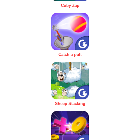
Cuby Zap
Catch-a-pult
Sheep Stacking