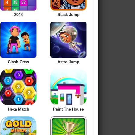
2048
Stack Jump
Clash Crew
Astro Jump
Hexa Match
Paint The House