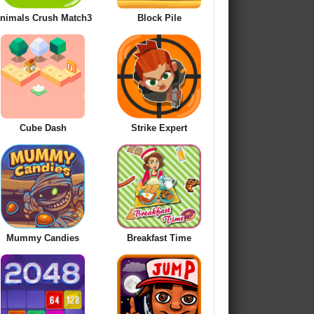
nimals Crush Match3
Block Pile
Cube Dash
Strike Expert
Mummy Candies
Breakfast Time