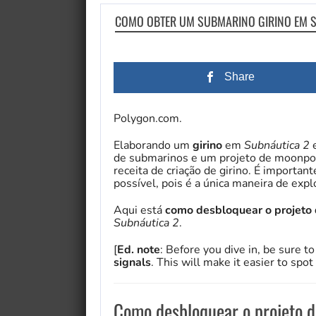
COMO OBTER UM SUBMARINO GIRINO EM 
Share
Polygon.com.
Elaborando um
girino
em
Subnáutica 2
e
de submarinos e um projeto de moonpoo
receita de criação de girino. É importan
possível, pois é a única maneira de exp
Aqui está
como desbloquear o projeto d
Subnáutica 2
.
[
Ed. note
: Before you dive in, be sure 
signals
. This will make it easier to spo
Como desbloquear o projeto d