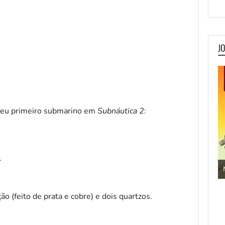
J
r seu primeiro submarino em
Subnáutica 2
:
.
Jogos de Aventura
ão (feito de prata e cobre) e dois quartzos.