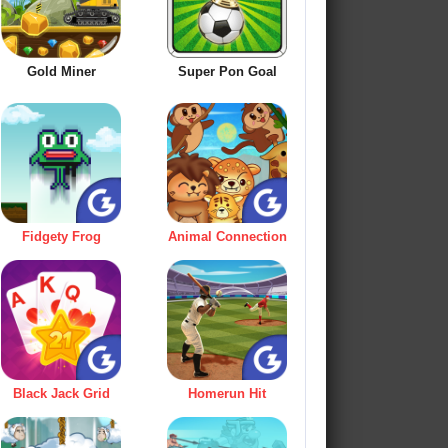
Gold Miner
Super Pon Goal
Fidgety Frog
Animal Connection
Black Jack Grid
Homerun Hit