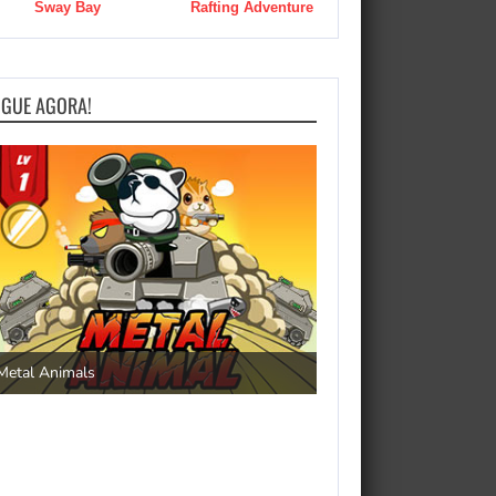
Sway Bay
Rafting Adventure
OGUE AGORA!
Save the Princess
Metal Animals