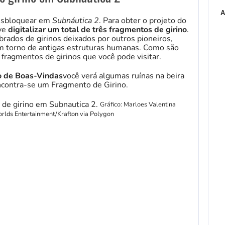
A
esbloquear em
Subnáutica 2
. Para obter o projeto do
eve
digitalizar um total de três fragmentos de girino
.
rados de girinos deixados por outros pioneiros,
 torno de antigas estruturas humanas. Como são
e fragmentos de girinos que você pode visitar.
o de Boas-Vindas
você verá algumas ruínas na beira
contra-se um Fragmento de Girino.
Gráfico: Marloes Valentina
rlds Entertainment/Krafton via Polygon