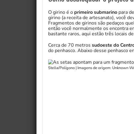
O girino é o
primeiro submarino
para d
girino (a receita de artesanato), você d
Fragmentos de girinos são pedaços queb
então você normalmente os encontra em
bastante raros, aqui estão três locais d
Cerca de 70 metros
sudoeste do Centr
do penhasco. Abaixo desse penhasco en
Stella/Polígono | Imagens de origem: Unknown Wo