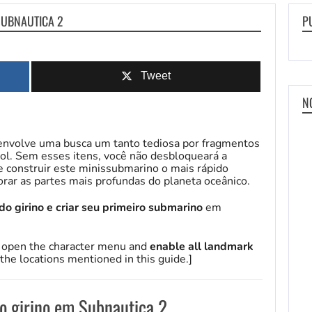
SUBNAUTICA 2
P
Tweet
N
nvolve uma busca um tanto tediosa por fragmentos
l. Sem esses itens, você não desbloqueará a
te construir este minissubmarino o mais rápido
lorar as partes mais profundas do planeta oceânico.
o girino e criar seu primeiro submarino
em
to open the character menu and
enable all landmark
t the locations mentioned in this guide.]
o girino em Subnautica 2