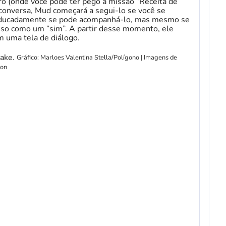
iro (onde você pode ter pego a missão “Receita de
conversa, Mud começará a segui-lo se você se
á educadamente se pode acompanhá-lo, mas mesmo se
 isso como um “sim”. A partir desse momento, ele
m uma tela de diálogo.
Gráfico: Marloes Valentina Stella/Polígono | Imagens de
gon