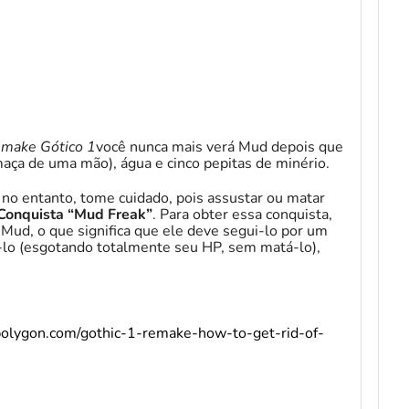
make Gótico 1
você nunca mais verá Mud depois que
(maça de uma mão), água e cinco pepitas de minério.
 no entanto, tome cuidado, pois assustar ou matar
Conquista “Mud Freak”
. Para obter essa conquista,
Mud, o que significa que ele deve segui-lo por um
lo (esgotando totalmente seu HP, sem matá-lo),
polygon.com/gothic-1-remake-how-to-get-rid-of-