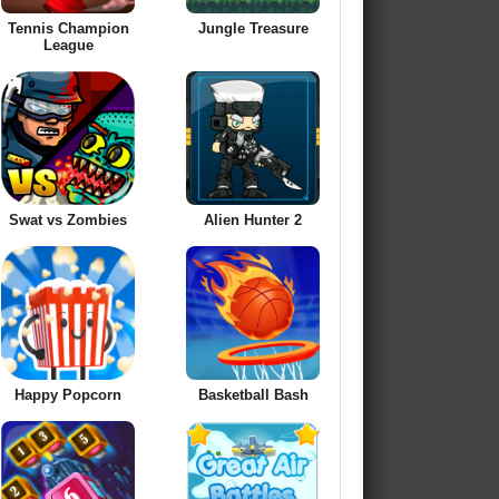
Tennis Champion
Jungle Treasure
League
Swat vs Zombies
Alien Hunter 2
Happy Popcorn
Basketball Bash