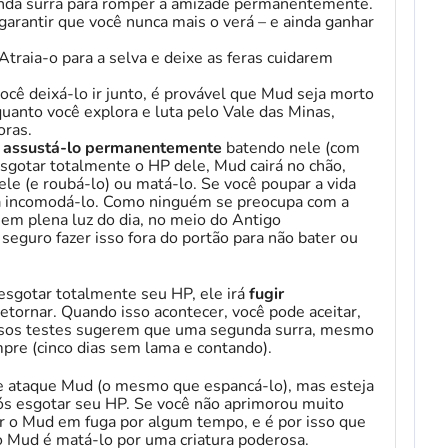
nda surra para romper a amizade permanentemente.
garantir que você nunca mais o verá – e ainda ganhar
 Atraia-o para a selva e deixe as feras cuidarem
ocê deixá-lo ir junto, é provável que Mud seja morto
anto você explora e luta pelo Vale das Minas,
oras.
e
assustá-lo permanentemente
batendo nele (com
gotar totalmente o HP dele, Mud cairá no chão,
ele (e roubá-lo) ou matá-lo. Se você poupar a vida
 irá incomodá-lo. Como ninguém se preocupa com a
 em plena luz do dia, no meio do Antigo
guro fazer isso fora do portão para não bater ou
esgotar totalmente seu HP, ele irá
fugir
ornar. Quando isso acontecer, você pode aceitar,
sos testes sugerem que uma segunda surra, mesmo
pre (cinco dias sem lama e contando).
 ataque Mud (o mesmo que espancá-lo), mas esteja
pós esgotar seu HP. Se você não aprimorou muito
ir o Mud em fuga por algum tempo, e é por isso que
 o Mud é matá-lo por uma criatura poderosa.