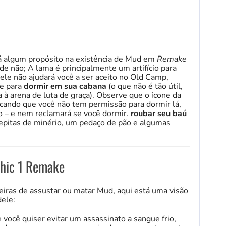
há algum propósito na existência de Mud em
Remake
ade não; A lama é principalmente um artifício para
 ele não ajudará você a ser aceito no Old Camp,
le para
dormir em sua cabana
(o que não é tão útil,
à arena de luta de graça). Observe que o ícone da
ando que você não tem permissão para dormir lá,
so – e nem reclamará se você dormir.
roubar seu baú
epitas de minério, um pedaço de pão e algumas
thic 1 Remake
iras de assustar ou matar Mud, aqui está uma visão
dele:
e você quiser evitar um assassinato a sangue frio,