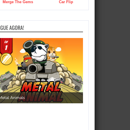
Merge The Gems
Car Flip
OGUE AGORA!
Save the Princess
Metal Animals