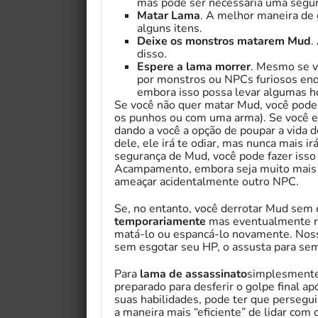
mas pode ser necessária uma segu
Matar Lama
. A melhor maneira de 
alguns itens.
Deixe os monstros matarem Mud
.
disso.
Espere a lama morrer
. Mesmo se v
por monstros ou NPCs furiosos enqu
embora isso possa levar algumas h
Se você não quer matar Mud, você pod
os punhos ou com uma arma). Se você es
dando a você a opção de poupar a vida d
dele, ele irá te odiar, mas nunca mais
segurança de Mud, você pode fazer isso
Acampamento, embora seja muito mais se
ameaçar acidentalmente outro NPC.
Se, no entanto, você derrotar Mud sem 
temporariamente
mas eventualmente ret
matá-lo ou espancá-lo novamente. Nos
sem esgotar seu HP, o assusta para sem
Para
lama de assassinato
simplesmente
preparado para desferir o golpe final a
suas habilidades, pode ter que persegu
a maneira mais “eficiente” de lidar com