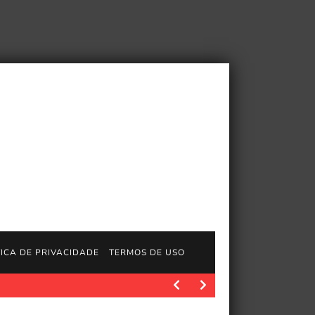
TICA DE PRIVACIDADE
TERMOS DE USO
gosGratisFun. PCGamer latest. Fonte da imagem: Pcgamer Após 