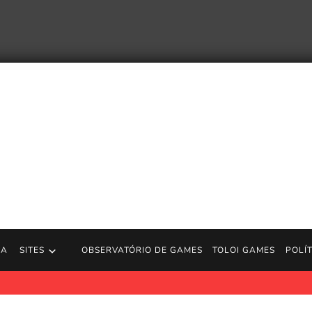
RA
SITES
OBSERVATÓRIO DE GAMES
TOLOI GAMES
POLÍ
defende preço de US$ 80 de GTA 6: será um negócio incrível
Jo