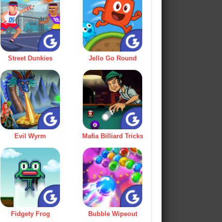
Street Dunkies
Jello Go Round
Evil Wyrm
Mafia Billiard Tricks
Fidgety Frog
Bubble Wipeout