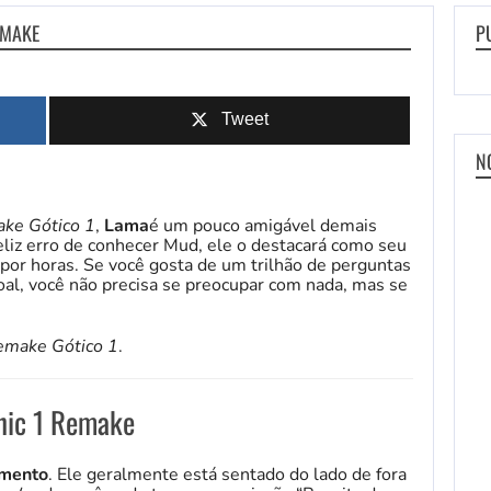
EMAKE
P
Tweet
N
ke Gótico 1
,
Lama
é um pouco amigável demais
eliz erro de conhecer Mud, ele o destacará como seu
por horas. Se você gosta de um trilhão de perguntas
al, você não precisa se preocupar com nada, mas se
emake Gótico 1
.
hic 1 Remake
mento
. Ele geralmente está sentado do lado de fora