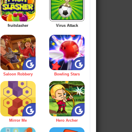
fruitslasher
Virus Attack
Saloon Robbery
Bowling Stars
Mirror Me
Hero Archer