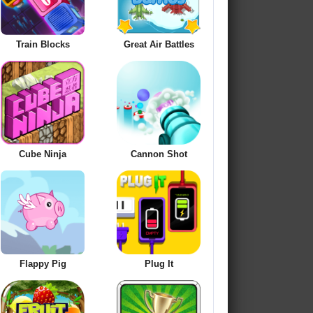
Train Blocks
Great Air Battles
Cube Ninja
Cannon Shot
Flappy Pig
Plug It