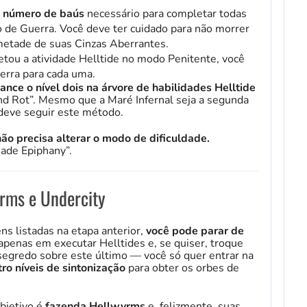
 o número de baús
necessário para completar todas
o de Guerra. Você deve ter cuidado para não morrer
metade de suas Cinzas Aberrantes.
ou a atividade Helltide no modo Penitente, você
erra para cada uma.
ance o nível dois na árvore de habilidades Helltide
and Rot”. Mesmo que a Maré Infernal seja a segunda
 deve seguir este método.
ão precisa alterar o modo de dificuldade.
ade Epiphany”.
yrms e Undercity
s listadas na etapa anterior,
você pode parar de
penas em executar Helltides e, se quiser, troque
segredo sobre este último — você só quer entrar na
o níveis de sintonização
para obter os orbes de
objetivo é
fazenda Hellwyrms
e, felizmente, suas