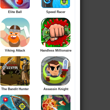
Elite Ball
Speed Racer
Viking Attack
Handless Millionaire
The Bandit Hunter
Assassin Knight