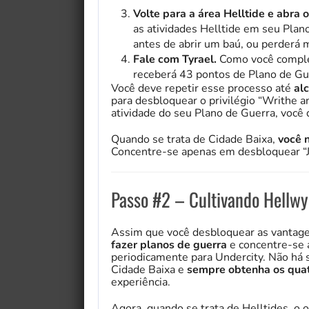
Volte para a área Helltide e abra
as atividades Helltide em seu Plan
antes de abrir um baú, ou perderá 
Fale com Tyrael.
Como você complet
receberá 43 pontos de Plano de Gu
Você deve repetir esse processo até
alc
para desbloquear o privilégio “Writhe 
atividade do seu Plano de Guerra, você
Quando se trata de Cidade Baixa,
você n
Concentre-se apenas em desbloquear “J
Passo #2 – Cultivando Hellw
Assim que você desbloquear as vantagen
fazer planos de guerra
e concentre-se a
periodicamente para Undercity. Não há 
Cidade Baixa e
sempre obtenha os quatr
experiência.
Agora, quando se trata de Helltides, o 