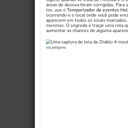
áreas de desova foram corrigidas. Para
los, use o
Temporizador de eventos Hel
ocorrendo e o local onde você pode en
aparecem em todos os locais marcados,
mesmos. O segredo é traçar uma rota q
aumentar as chances de alguma aparece
via polígono
Save the Princess
etal Animals