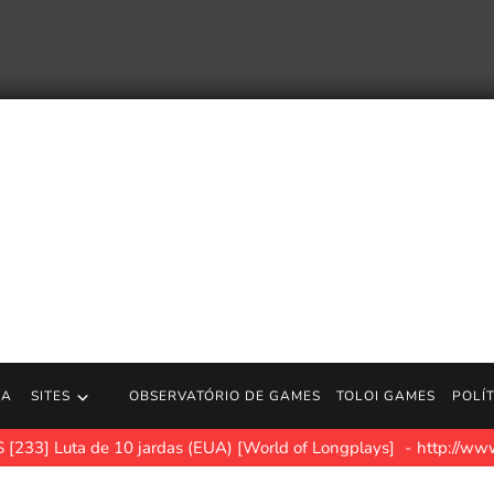
RA
SITES
OBSERVATÓRIO DE GAMES
TOLOI GAMES
POLÍ
 [233] Luta de 10 jardas (EUA) [World of Longplays]
http://www