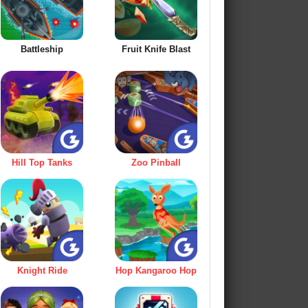
Battleship
Fruit Knife Blast
Hill Top Tanks
Zoo Pinball
Knight Ride
Hop Kangaroo Hop