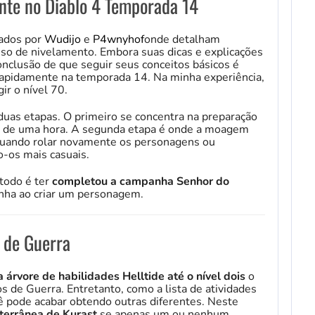
nte no Diablo 4 Temporada 14
cados por
Wudijo
e
P4wnyhof
onde detalham
so de nivelamento. Embora suas dicas e explicações
nclusão de que seguir seus conceitos básicos é
l rapidamente na temporada 14. Na minha experiência,
ir o nível 70.
duas etapas. O primeiro se concentra na preparação
ca de uma hora. A segunda etapa é onde a moagem
quando rolar novamente os personagens ou
o-os mais casuais.
étodo é ter
completou a campanha Senhor do
nha ao criar um personagem.
 de Guerra
a árvore de habilidades Helltide até o nível dois
o
 de Guerra. Entretanto, como a lista de atividades
ê pode acabar obtendo outras diferentes. Neste
terrânea de Kurast
se apenas um ou nenhum