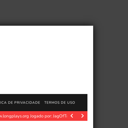
TICA DE PRIVACIDADE
TERMOS DE USO
.longplays.org Jogado por: JagOfTroy Um clássico jogo de futebol.