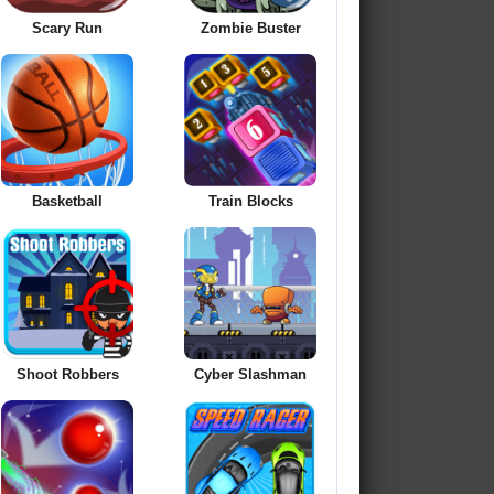
Scary Run
Zombie Buster
Basketball
Train Blocks
Shoot Robbers
Cyber Slashman