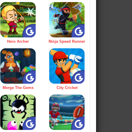
Hero Archer
Ninja Speed Runner
Merge The Gems
City Cricket