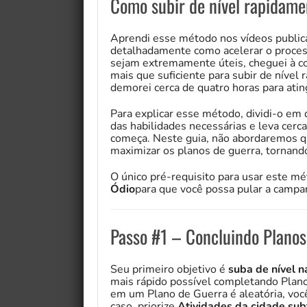
Como subir de nível rapidame
Aprendi esse método nos vídeos publi
detalhadamente como acelerar o proces
sejam extremamente úteis, cheguei à co
mais que suficiente para subir de níve
demorei cerca de quatro horas para ating
Para explicar esse método, dividi-o em 
das habilidades necessárias e leva cer
começa. Neste guia, não abordaremos 
maximizar os planos de guerra, tornand
O único pré-requisito para usar este m
Ódio
para que você possa pular a campa
Passo #1 – Concluindo Planos
Seu primeiro objetivo é
suba de nível n
mais rápido possível completando Planos
em um Plano de Guerra é aleatória, voc
caso, priorize
Atividades da cidade sub