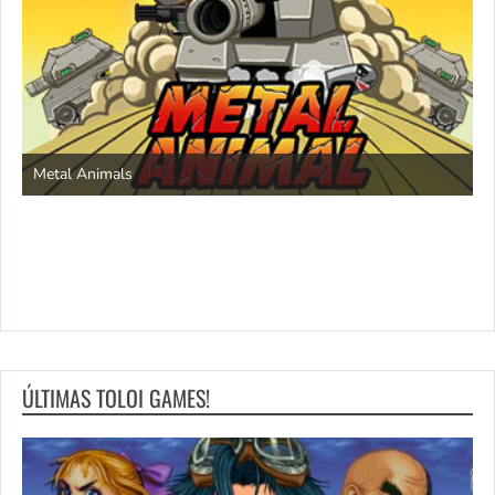
S
Metal Animals
ÚLTIMAS TOLOI GAMES!