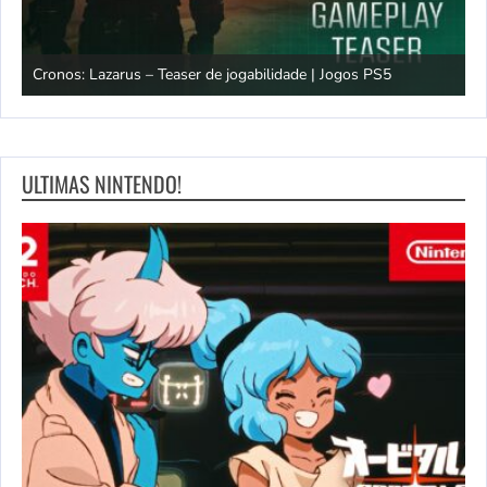
os
Cronos: Lazarus – Teaser de jogabilidade | Jogos PS5
E
ULTIMAS NINTENDO!