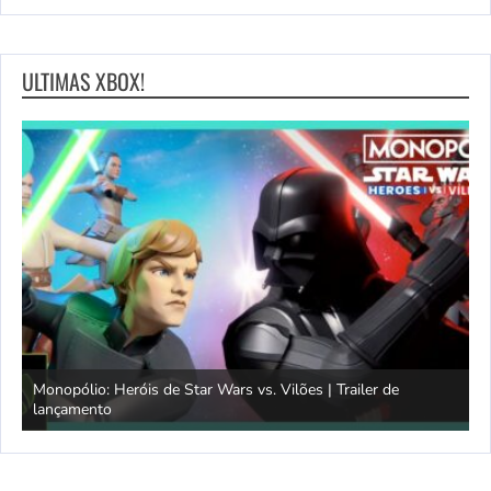
ULTIMAS XBOX!
Monopólio: Heróis de Star Wars vs. Vilões | Trailer de
lançamento
S