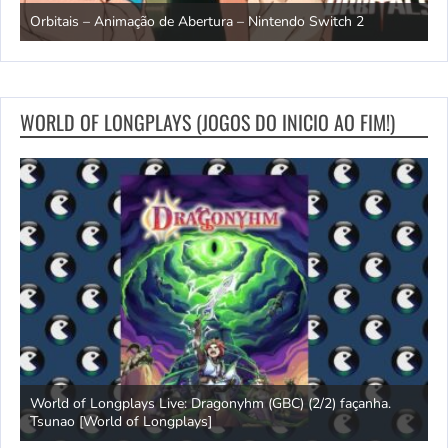
ndo
R
Orbitais – Animação de Abertura – Nintendo Switch 2
S
WORLD OF LONGPLAYS (JOGOS DO INICIO AO FIM!)
s
World of Longplays Live: Dragonyhm (GBC) (2/2) façanha.
Tsunao [World of Longplays]
L