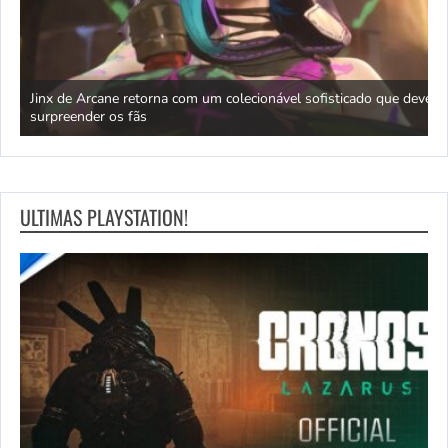
nha
Jinx de Arcane retorna com um colecionável sofisticado que deve
M
surpreender os fãs
r
ULTIMAS PLAYSTATION!