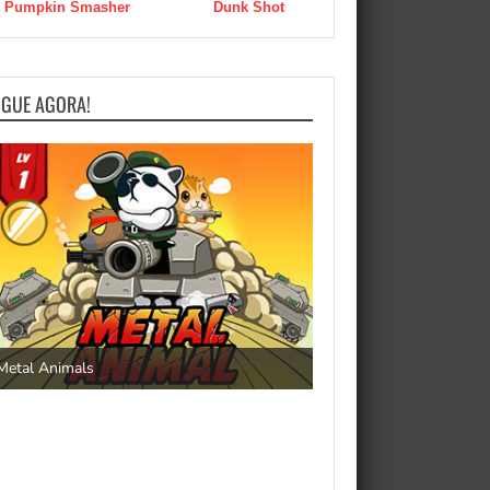
Pumpkin Smasher
Dunk Shot
OGUE AGORA!
Save the Princess
Metal Animals