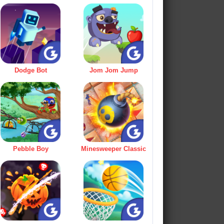
Dodge Bot
Jom Jom Jump
Pebble Boy
Minesweeper Classic