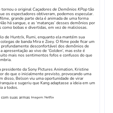
tornou o original
Caçadores de Demônios KPop
tão
 que os espectadores obtiveram, podemos especular.
 filme, grande parte dela é animada de uma forma
. Não há sangue, e as ‘matanças’ desses demônios por
s como bobas e divertidas, em vez de maliciosas.
o de Huntr/x, Rumi, enquanto ela mantém sua
olegas de banda Mira e Zoey. O filme pode ficar um
a profundamente desconfortável dos demônios de
a apresentação ao vivo de ‘Golden’, mas este é
uito mais nos sentimentos fofos e confusos do que
ombria.
presidente da Sony Pictures Animation, Kristine
ior do que o inicialmente previsto, provocando uma
 disso, Belson viu uma oportunidade de virar
anquia e sugeriu que Kang adaptasse a ideia em um
ia a todos.
Imagem: Netflix