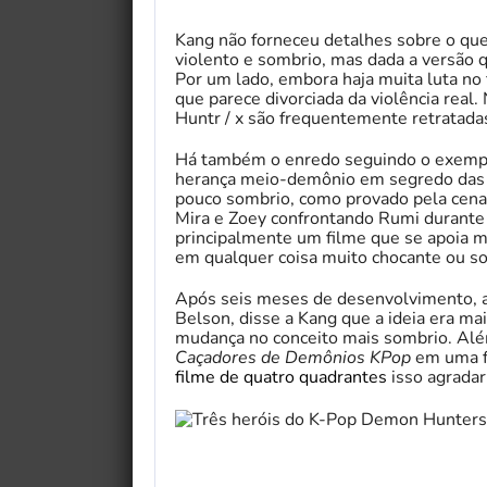
Kang não forneceu detalhes sobre o que 
violento e sombrio, mas dada a versão
Por um lado, embora haja muita luta no
que parece divorciada da violência real
Huntr / x são frequentemente retratada
Há também o enredo seguindo o exempl
herança meio-demônio em segredo das c
pouco sombrio, como provado pela cen
Mira e Zoey confrontando Rumi durante 
principalmente um filme que se apoia m
em qualquer coisa muito chocante ou s
Após seis meses de desenvolvimento, a 
Belson, disse a Kang que a ideia era ma
mudança no conceito mais sombrio. Além
Caçadores de Demônios KPop
em uma fr
filme de quatro quadrantes
isso agradar