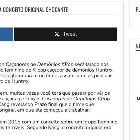
A CONCEITO ORIGINAL CHOCANTE
P
Tweet
N
on
Caçadores de Demônios KPop
será falado nos
po feminino de K-pop caçador de demônios Huntr/x,
s se aglomeraram no filme, assim como as pessoas
vo de Huntr/x.
em, muitas vezes você terá que passar por vários
cançar a perfeição.
Caçadores de Demônios KPop
M
 Kang revelando
Prazo final
que o filme que
original em que ela começou a trabalhar.
z em 2018 com um conceito sobre um grupo feminino
 terríveis. Segundo Kang, o conceito original era