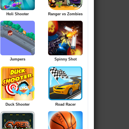
Holi Shooter
Ranger vs Zombies
Jumpers
Spinny Shot
Duck Shooter
Road Racer