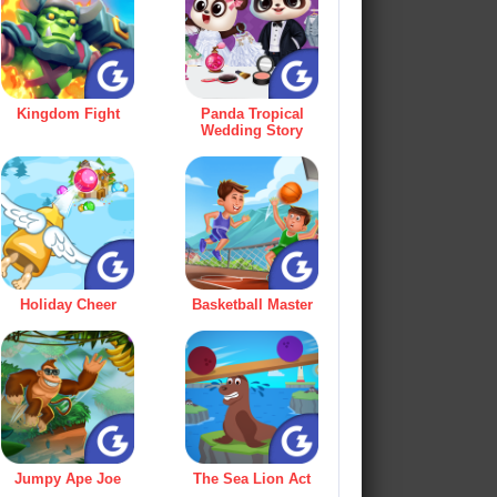
Kingdom Fight
Panda Tropical
Wedding Story
Holiday Cheer
Basketball Master
Jumpy Ape Joe
The Sea Lion Act