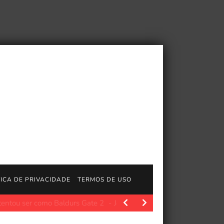
TICA DE PRIVACIDADE
TERMOS DE USO
JogosGratisFun. Os fãs de Jeff VanderMeer e de sua…