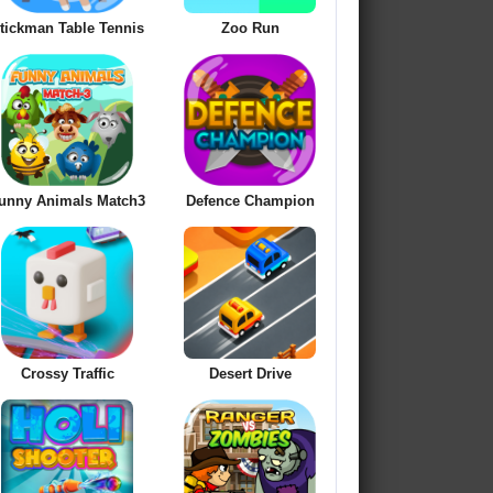
tickman Table Tennis
Zoo Run
unny Animals Match3
Defence Champion
Crossy Traffic
Desert Drive