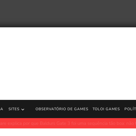
RA
SITES
OBSERVATÓRIO DE GAMES
TOLOI GAMES
POLÍ
uncia Abdication, o quinto e último livro da série Southern Reach