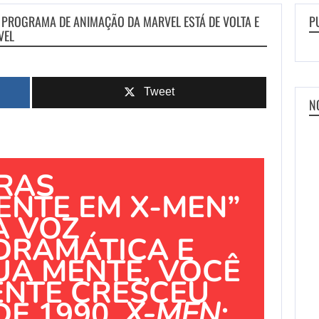
O PROGRAMA DE ANIMAÇÃO DA MARVEL ESTÁ DE VOLTA E
P
VEL
Tweet
N
VRAS
ENTE EM X-MEN”
A VOZ
 DRAMÁTICA E
UA MENTE, VOCÊ
NTE CRESCEU
E 1990.
X-MEN: