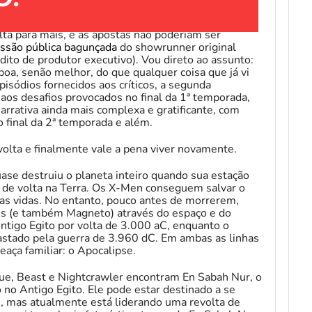
lta para mais, e as apostas não poderiam ser
ssão pública bagunçada
do showrunner original
ito de produtor executivo). Vou direto ao assunto:
oa, senão melhor, do que qualquer coisa que já vi
isódios fornecidos aos críticos, a segunda
aos desafios provocados no final da 1ª temporada,
rativa ainda mais complexa e gratificante, com
o final da 2ª temporada e além.
volta e finalmente vale a pena viver novamente.
se destruiu o planeta inteiro quando sua estação
 de volta na Terra. Os X-Men conseguem salvar o
ias vidas. No entanto, pouco antes de morrerem,
is (e também Magneto) através do espaço e do
ntigo Egito por volta de 3.000 aC, enquanto o
vastado pela guerra de 3.960 dC. Em ambas as linhas
ça familiar: o Apocalipse.
ue, Beast e Nightcrawler encontram En Sabah Nur, o
 no Antigo Egito. Ele pode estar destinado a se
e, mas atualmente está liderando uma revolta de