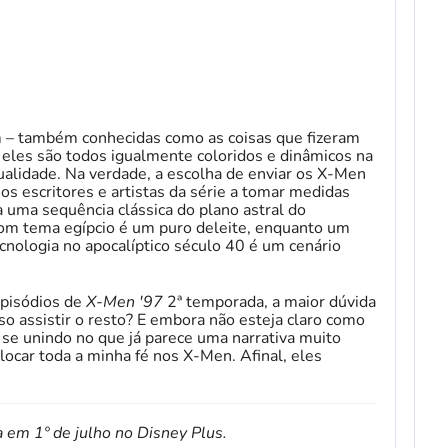
m – também conhecidas como as coisas que fizeram
eles são todos igualmente coloridos e dinâmicos na
alidade. Na verdade, a escolha de enviar os X-Men
os escritores e artistas da série a tomar medidas
a uma sequência clássica do plano astral do
com tema egípcio é um puro deleite, enquanto um
cnologia no apocalíptico século 40 é um cenário
episódios de
X-Men '97
2ª temporada, a maior dúvida
 assistir o resto? E embora não esteja claro como
 se unindo no que já parece uma narrativa muito
locar toda a minha fé nos X-Men. Afinal, eles
 em 1º de julho no Disney Plus.