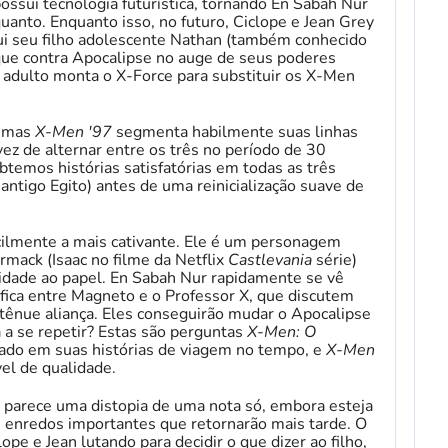
ossui tecnologia futurística, tornando En Sabah Nur
quanto. Enquanto isso, no futuro, Ciclope e Jean Grey
ui seu filho adolescente Nathan (também conhecido
e contra Apocalipse no auge de seus poderes
e adulto monta o X-Force para substituir os X-Men
– mas
X-Men '97
segmenta habilmente suas linhas
z de alternar entre os três no período de 30
temos histórias satisfatórias em todas as três
antigo Egito) antes de uma reinicialização suave de
acilmente a mais cativante. Ele é um personagem
mack (Isaac no filme da Netflix
Castlevania
série)
idade ao papel. En Sabah Nur rapidamente se vê
ófica entre Magneto e o Professor X, que discutem
 tênue aliança. Eles conseguirão mudar o Apocalipse
a a se repetir? Estas são perguntas
X-Men: O
do em suas histórias de viagem no tempo, e
X-Men
l de qualidade.
 parece uma distopia de uma nota só, embora esteja
 enredos importantes que retornarão mais tarde. O
ope e Jean lutando para decidir o que dizer ao filho,