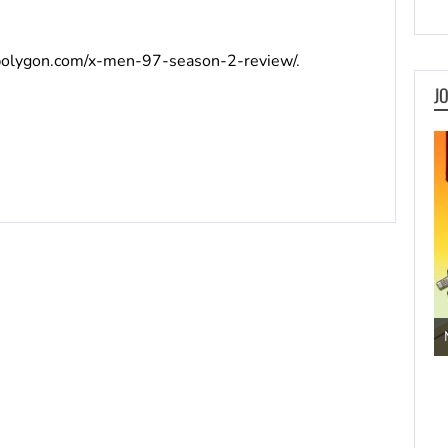
polygon.com/x-men-97-season-2-review/
.
J
Jogos de Aventura