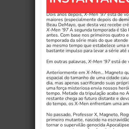
Dois anos depois,
X-Men '97
está de vo
maiores (especialmente depois do
demi
Beau DeMayo, que desta vez recebe créd
X-Men '97
A segunda temporada é tão b
antes. Com base nos primeiros quatro ep
temporada da série mais do que atende 
ao mesmo tempo que estabelece uma nar
bastante impulso para levar a série até 
Em outras palavras,
X-Men '97
está de 
Anteriormente em
X-Men
… Magneto qua
espacial do tamanho de uma cidade caiu
dia, mas apenas sacrificando suas própr
uma força misteriosa envia nossos heró
tempo. Metade da tripulação acaba no A
restante chega ao futuro distante e de
do tempo, os X-Men enfrentam uma amea
No passado, Professor X, Magneto, Rog
primeiro mutante, nascido na escravidão
tornar o supervilão genocida Apocalips