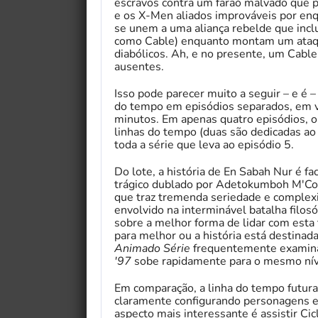
escravos contra um faraó malvado que p
e os X-Men aliados improváveis ​​por en
se unem a uma aliança rebelde que incl
como Cable) enquanto montam um ataqu
diabólicos. Ah, e no presente, um Cabl
ausentes.
Isso pode parecer muito a seguir – e é 
do tempo em episódios separados, em ve
minutos. Em apenas quatro episódios, ob
linhas do tempo (duas são dedicadas ao 
toda a série que leva ao episódio 5.
Do lote, a história de En Sabah Nur é f
trágico dublado por Adetokumboh M'Cor
que traz tremenda seriedade e complex
envolvido na interminável batalha filos
sobre a melhor forma de lidar com esta
para melhor ou a história está destinad
Animado
Série
frequentemente examina
'97
sobe rapidamente para o mesmo níve
Em comparação, a linha do tempo futura
claramente configurando personagens e
aspecto mais interessante é assistir Cicl