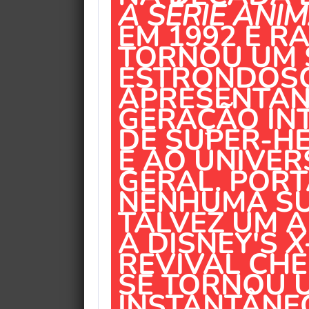
A SÉRIE ANI
EM 1992 E R
TORNOU UM 
ESTRONDOSO
APRESENTA
GERAÇÃO INT
DE SUPER-H
E AO UNIVE
GERAL. PORT
NENHUMA SU
TALVEZ UM A
A DISNEY'S
X
REVIVAL CHE
SE TORNOU 
INSTANTÂNE