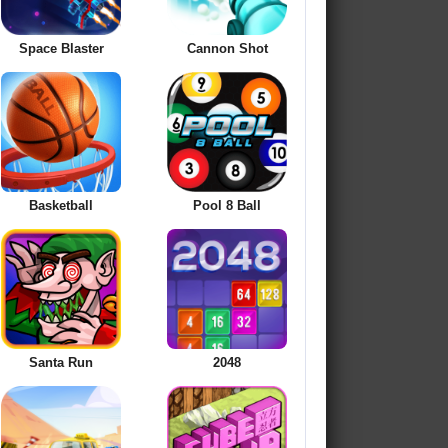
Space Blaster
Cannon Shot
Basketball
Pool 8 Ball
Santa Run
2048