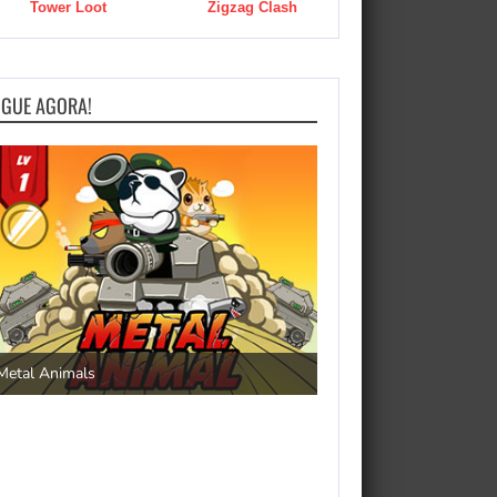
Tower Loot
Zigzag Clash
OGUE AGORA!
Save the Princess
Metal Animals