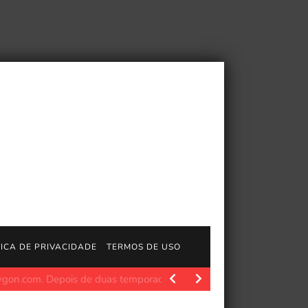
TICA DE PRIVACIDADE
TERMOS DE USO
.longplays.org Jogado por: SCHLAUCHI Da MobyGames: 'Um beat 