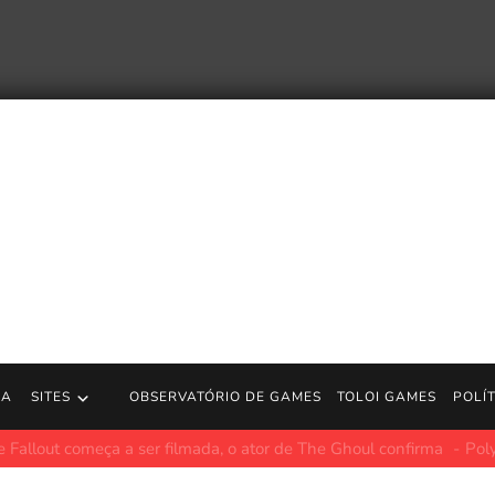
RA
SITES
OBSERVATÓRIO DE GAMES
TOLOI GAMES
POLÍ
 [243] Sengoku Denshou (JP) [World of Longplays]
http://www