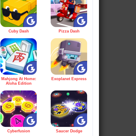
Cuby Dash
Pizza Dash
Mahjong At Home:
Exoplanet Express
Aloha Edition
Cyberfusion
Saucer Dodge