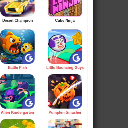
Desert Champion
Cube Ninja
Battle Fish
Little Bouncing Guys
Alien Kindergarten
Pumpkin Smasher