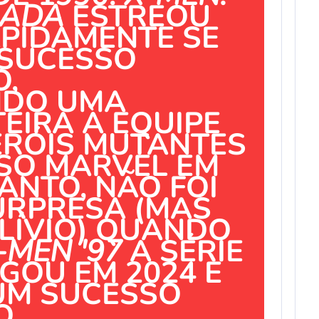
MADA
ESTREOU
APIDAMENTE SE
SUCESSO
,
NDO UMA
EIRA À EQUIPE
ERÓIS MUTANTES
RSO MARVEL EM
ANTO, NÃO FOI
RPRESA (MAS
LÍVIO) QUANDO
-MEN '97
A SÉRIE
GOU EM 2024 E
UM SUCESSO
O.