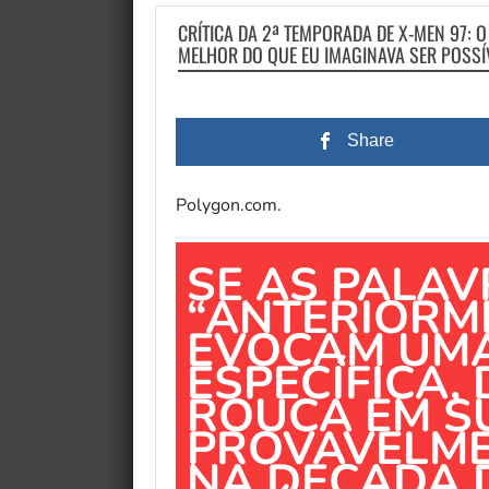
CRÍTICA DA 2ª TEMPORADA DE X-MEN 97: 
MELHOR DO QUE EU IMAGINAVA SER POSSÍ
Share
Polygon.com.
SE AS PALA
“ANTERIORM
EVOCAM UM
ESPECÍFICA,
ROUCA EM S
PROVAVELME
NA DÉCADA D