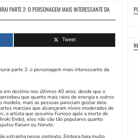
MURAI PARTE 2: O PERSONAGEM MAIS INTERESSANTE DA
P
Tweet
N
o em declínio nos últimos 40 anos, desde que o
 percebeu que quanto mais raios de energia e outros
ao modelo, mais as pessoas pareciam gostar dele.
e artes marciais que alcançaram níveis moderados de
ri, o artista que assumiu
Furioso
após a morte de
iroki Endo), eles não são tão populares quanto
Jujutsu Kaisen
ou
Naruto
.
ação estranha nesse contexto. Embora haja muito