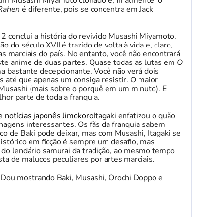
 um Musashi Miyamoto clonado e, finalmente, o
 Rahen
é diferente, pois se concentra em Jack
2 conclui a história do revivido Musashi Miyamoto.
o do século XVII é trazido de volta à vida e, claro,
as marciais do país. No entanto, você não encontrará
ste anime de duas partes. Quase todas as lutas em
O
a bastante decepcionante. Você não verá dois
s até que apenas um consiga resistir. O maior
e Musashi (mais sobre o porquê em um minuto). E
hor parte de toda a franquia.
e notícias japonês Jimokoro
Itagaki enfatizou o quão
onagens interessantes. Os fãs da franquia sabem
o de Baki pode deixar, mas com Musashi, Itagaki se
stórico em ficção é sempre um desafio, mas
m do lendário samurai da tradição, ao mesmo tempo
ista de malucos peculiares por artes marciais.