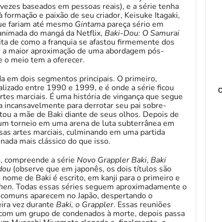
ezes baseados em pessoas reais), e a série tenha
à formação e paixão de seu criador, Keisuke Itagaki,
que fariam até mesmo
Gintama
pareça sério em
animada do mangá da Netflix,
Baki-Dou: O Samurai
ita de como a franquia se afastou firmemente dos
r a maior aproximação de uma abordagem pós-
e o meio tem a oferecer.
ida em dois segmentos principais. O primeiro,
ializado entre 1990 e 1999, e é onde a série ficou
C
rtes marciais. É uma história de vingança que segue
 incansavelmente para derrotar seu pai sobre-
ou a mãe de Baki diante de seus olhos. Depois de
 um torneio em uma arena de luta subterrânea em
rsas artes marciais, culminando em uma partida
 nada mais clássico do que isso.
, compreende a série
Novo Grappler Baki
,
Baki
dou
(observe que em japonês, os dois títulos são
nome de Baki é escrito, em kanji para o primeiro e
hen
. Todas essas séries seguem aproximadamente o
ncomuns aparecem no Japão, despertando o
eira vez durante
Baki, o Grappler
. Essas reuniões
 com um grupo de condenados à morte, depois passa