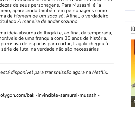
dezas de seus personagens. Para Musashi, é “a
o meio, aparecendo também em personagens como
ama de
Homem de um soco só
. Afinal, o verdadeiro
titulado
A maneira de andar sozinho
.
J
 ideia absurda de Itagaki e, ao final da temporada,
áveis ​​de uma franquia com 35 anos de história.
ecisava de espadas para cortar, Itagaki chegou à
 série de luta, na verdade não são necessárias
está disponível para transmissão agora na Netflix.
olygon.com/baki-invincible-samurai-musashi-
Jogos de Aventura