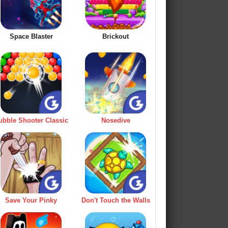
Space Blaster
Brickout
ubble Shooter Classic
Nosedive
Save Your Pinky
Don't Touch the Walls