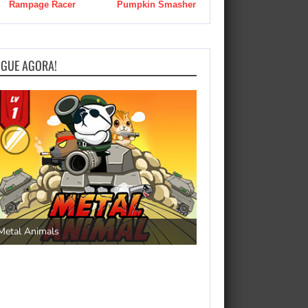
Rampage Racer
Pumpkin Smasher
OGUE AGORA!
Save the Princess
Metal Animals