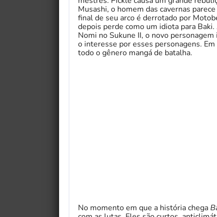
mestres. Pickle causa um grande rebuliç
Musashi, o homem das cavernas parece 
final de seu arco é derrotado por Motob
depois perde como um idiota para Baki.
Nomi no Sukune II, o novo personagem
o interesse por esses personagens. Em 
todo o gênero mangá de batalha.
No momento em que a história chega
B
com as lutas. Eles são curtos, anticlimá