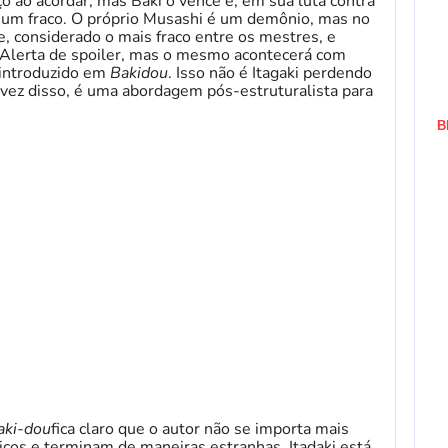
o ao acordar, mas Baki o vence e, em sua luta contra
um fraco. O próprio Musashi é um demônio, mas no
e, considerado o mais fraco entre os mestres, e
 Alerta de spoiler, mas o mesmo acontecerá com
 introduzido em
Bakidou
. Isso não é Itagaki perdendo
vez disso, é uma abordagem pós-estruturalista para
B
aki-dou
fica claro que o autor não se importa mais
ticos e terminam de maneiras estranhas. Itadaki está