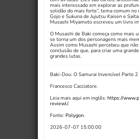
mais interessado em explorar as profun
solidão do mais forte”, tema comum n
Gojo e Sukuna de
Jujutsu Kaisen
e Sait
Musashi Miyamoto escreveu um livro in
O Musashi de Baki começa como mais uma
se torna um dos personagens mais memor
Assim como Musashi percebeu que não pr
conclusão de que, para criar uma grande
grandes lutas.
Baki-Dou: O Samurai Invencível Parte 2
Francesco Cacciatore.
Leia mais aqui em inglês:
https://www.p
My Fairytale Griffin
reviewl/
.
Fonte:
Polygon
.
2026-07-07 15:00:00