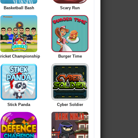
Basketball Bash
Scary Run
ricket Championship
Burger Time
Stick Panda
Cyber Soldier