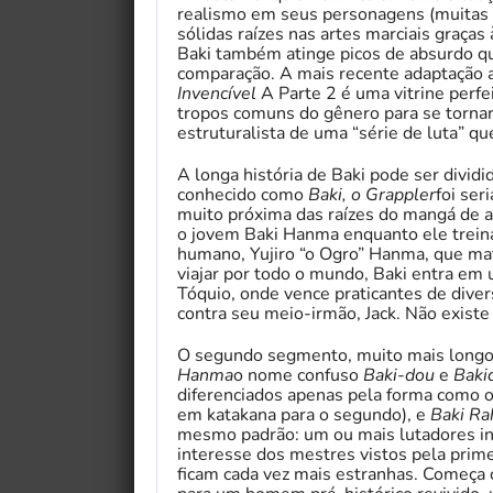
realismo em seus personagens (muitas v
sólidas raízes nas artes marciais graças 
Baki também atinge picos de absurdo 
comparação. A mais recente adaptação 
Invencível
A Parte 2 é uma vitrine perfe
tropos comuns do gênero para se torna
estruturalista de uma “série de luta” qu
A longa história de Baki pode ser divid
conhecido como
Baki, o Grappler
foi ser
muito próxima das raízes do mangá de a
o jovem Baki Hanma enquanto ele treina
humano, Yujiro “o Ogro” Hanma, que mat
viajar por todo o mundo, Baki entra em
Tóquio, onde vence praticantes de dive
contra seu meio-irmão, Jack. Não existe
O segundo segmento, muito mais longo
Hanma
o nome confuso
Baki-dou
e
Baki
diferenciados apenas pela forma como o 
em katakana para o segundo), e
Baki Ra
mesmo padrão: um ou mais lutadores i
interesse dos mestres vistos pela prim
ficam cada vez mais estranhas. Começa