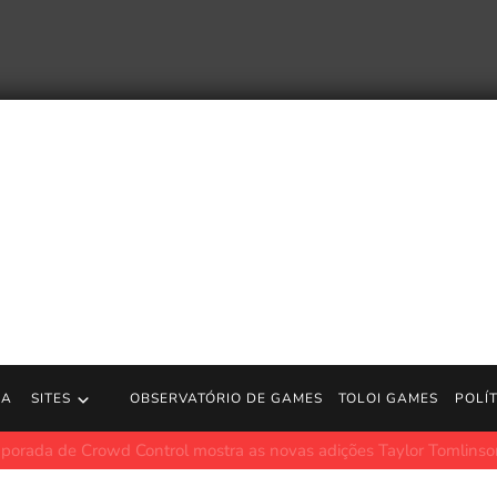
RA
SITES
OBSERVATÓRIO DE GAMES
TOLOI GAMES
POLÍ
u The Invincible Samurai parte 2: o personagem mais interessante d