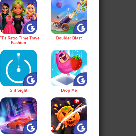
FFs Retro Time Travel
Boulder Blast
Fashion
Slit Sight
Drop Me