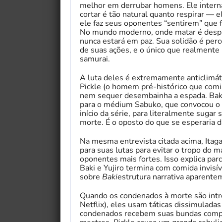
melhor em derrubar homens. Ele interna
cortar é tão natural quanto respirar — 
ele faz seus oponentes “sentirem” qu
No mundo moderno, onde matar é despr
nunca estará em paz. Sua solidão é per
de suas ações, e o único que realmente 
samurai.
A luta deles é extremamente anticlimát
Pickle (o homem pré-histórico que comi
nem sequer desembainha a espada. Baki 
para o médium Sabuko, que convocou o 
início da série, para literalmente sugar
morte. É o oposto do que se esperaria d
Na mesma entrevista citada acima, Itaga
para suas lutas para evitar o tropo do
oponentes mais fortes. Isso explica par
Baki e Yujiro termina com comida invisí
sobre
Baki
estrutura narrativa aparente
Quando os condenados à morte são int
Netflix), eles usam táticas dissimulada
condenados recebem suas bundas comp