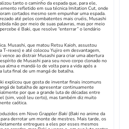
lizou tanto o caminho da espada que, para ele,
elemento refletido em sua técnica Imitation Cut, onde
e foram cortados mesmo sem empunhar uma espada.
ezado até pelos combatentes mais cruéis, Musashi
cebida não por meio de suas palavras, mas por meio
percebe é Baki, que resolve “enterrar” o lendário
ica. Musashi, que matou Retsu Kaioh, assustou
a T-rexes) e até colocou Yujiro em desvantagem,
vence ao distrair Musashi para criar uma abertura
espírito de Musashi para seu novo corpo clonado no
 sua alma e mandá-lo de volta para a vida após a
a luta final de um mangá de batalha.
ki explicou que gosta de inventar finais incomuns
 mangá de batalha de apresentar continuamente
cialmente por que a grande luta de décadas entre
vel (sim, você leu certo), mas também diz muito
mente caótica.
roduzidos em
Novo Grappler Baki
(
Baki
no anime da
s para derrotar um monte de mestres. Mais tarde, os
letamente entregues a eles por esses mesmos