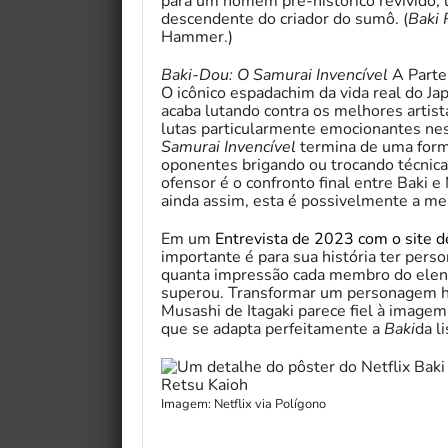
para um homem pré-histórico revivido,
descendente do criador do sumô. (
Baki
Hammer.)
Baki-Dou: O Samurai Invencível
A Parte 
O icônico espadachim da vida real do Japã
acaba lutando contra os melhores artist
lutas particularmente emocionantes ne
Samurai Invencível
termina de uma form
oponentes brigando ou trocando técnica
ofensor é o confronto final entre Baki 
ainda assim, esta é possivelmente a mel
Em um
Entrevista de 2023 com o site d
importante é para sua história ter pers
quanta impressão cada membro do elenc
superou. Transformar um personagem hi
Musashi de Itagaki parece fiel à image
que se adapta perfeitamente a
Baki
da l
Imagem: Netflix via Polígono