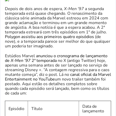
Depois de dois anos de espera,
X-Men '97
a segunda
temporada está quase chegando. O renascimento da
clássica série animada da Marvel estreou em 2024 com
grande aclamação e terminou em um grande momento
de angústia. A boa notícia é que a espera acabou. A 2ª
temporada estreará com três episódios em 1º de julho.
Polygon assistiu aos primeiros quatro episódios
(de
nove), e a temporada parece ser melhor do que qualquer
um poderia ter imaginado.
Estúdios Marvel
anunciou o cronograma de lançamento
de
X-Men '97
2ª temporada
no X (antigo Twitter) hoje,
apenas uma semana antes de ser lançado no serviço de
streaming Disney +. “A contagem regressiva para o caos
mutante começa”, diz o post. Lá no
canal oficial da Marvel
Entertainment no YouTube
um novo trailer também foi
postado. Aqui estão os detalhes completos sobre
quando cada episódio será lançado, bem como os títulos
de cada um:
Data de
Episódio
Título
lançamento