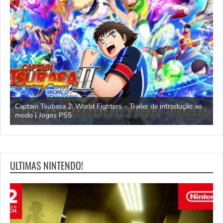
omem
Captain Tsubasa 2: World Fighters – Trailer de introdução ao
M
modo | Jogos PS5
P
ULTIMAS NINTENDO!