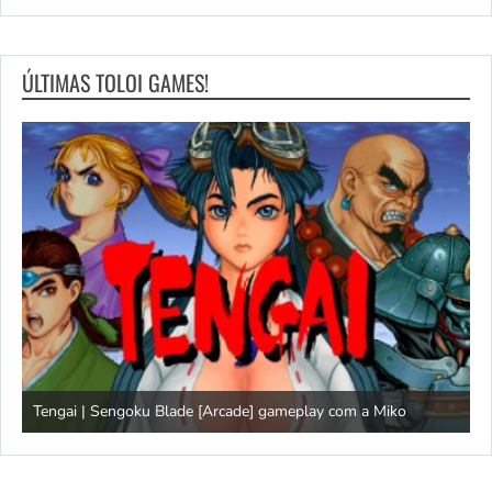
ÚLTIMAS TOLOI GAMES!
Tengai | Sengoku Blade [Arcade] gameplay com a Miko
D