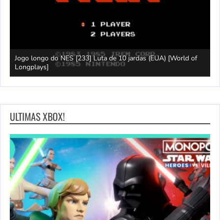
Jogo longo do NES [233] Luta de 10 jardas (EUA) [World of
L
Longplays]
F
ULTIMAS XBOX!