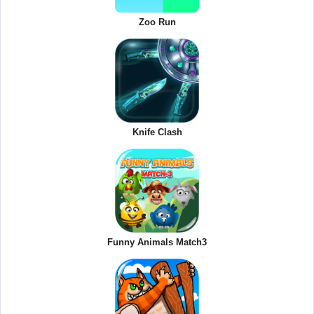
Zoo Run
Knife Clash
Funny Animals Match3