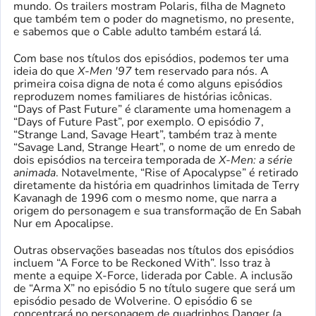
mundo. Os trailers mostram Polaris, filha de Magneto
que também tem o poder do magnetismo, no presente,
e sabemos que o Cable adulto também estará lá.
Com base nos títulos dos episódios, podemos ter uma
ideia do que
X-Men '97
tem reservado para nós. A
primeira coisa digna de nota é como alguns episódios
reproduzem nomes familiares de histórias icônicas.
“Days of Past Future” é claramente uma homenagem a
“Days of Future Past”, por exemplo. O episódio 7,
“Strange Land, Savage Heart”, também traz à mente
“Savage Land, Strange Heart”, o nome de um enredo de
dois episódios na terceira temporada de
X-Men: a série
animada
. Notavelmente, “Rise of Apocalypse” é retirado
diretamente da história em quadrinhos limitada de Terry
Kavanagh de 1996 com o mesmo nome, que narra a
origem do personagem e sua transformação de En Sabah
Nur em Apocalipse.
Outras observações baseadas nos títulos dos episódios
incluem “A Force to be Reckoned With”. Isso traz à
mente a equipe X-Force, liderada por Cable. A inclusão
de “Arma X” no episódio 5 no título sugere que será um
episódio pesado de Wolverine. O episódio 6 se
concentrará no personagem de quadrinhos Danger (a