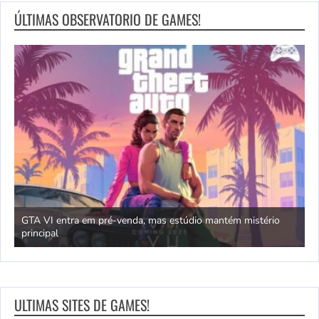
ÚLTIMAS OBSERVATORIO DE GAMES!
GTA VI entra em pré-venda, mas estúdio mantém mistério
principal
J
ULTIMAS SITES DE GAMES!