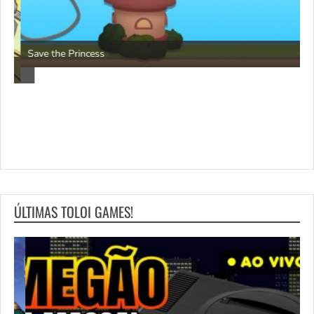
P
Save the Princess
ÚLTIMAS TOLOI GAMES!