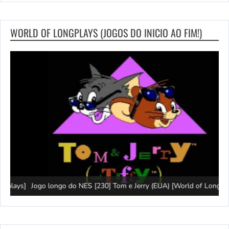
WORLD OF LONGPLAYS (JOGOS DO INICIO AO FIM!)
ys]
Jogo longo do NES [230] Tom e Jerry (EUA) [World of Longplays]
L