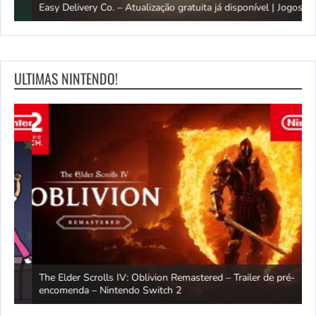
Easy Delivery Co. – Atualização gratuita já disponível | Jogos PS5
F
ULTIMAS NINTENDO!
The Elder Scrolls IV: Oblivion Remastered – Trailer de pré-
M
encomenda – Nintendo Switch 2
–