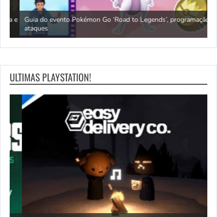
a e
Guia do evento Pokémon Go ‘Road to Legends’, programação de
ataques
O
ULTIMAS PLAYSTATION!
G