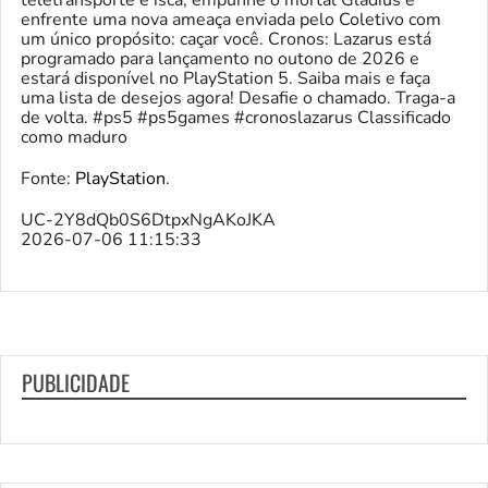
teletransporte e isca, empunhe o mortal Gladius e
enfrente uma nova ameaça enviada pelo Coletivo com
um único propósito: caçar você. Cronos: Lazarus está
programado para lançamento no outono de 2026 e
estará disponível no PlayStation 5. Saiba mais e faça
uma lista de desejos agora! Desafie o chamado. Traga-a
de volta. #ps5 #ps5games #cronoslazarus Classificado
como maduro
Fonte:
PlayStation
.
UC-2Y8dQb0S6DtpxNgAKoJKA
2026-07-06 11:15:33
PUBLICIDADE