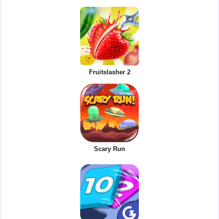
Fruitslasher 2
Scary Run