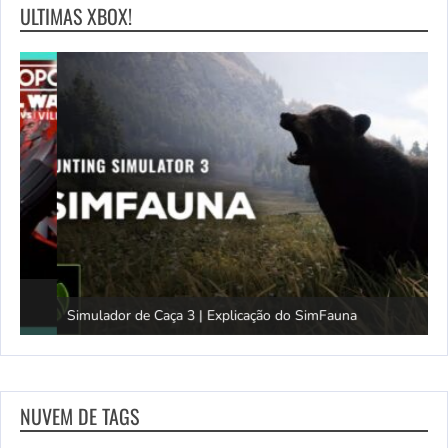
ULTIMAS XBOX!
Simulador de Caça 3 | Explicação do SimFauna
T
NUVEM DE TAGS