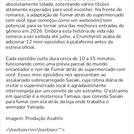
absolutamente lotada, ostentando vários títulos
altamente esperados para você escolher. Na frente do
romance, a adaptação de
Fumar atrás do supermercado
com você
(que começou como um webcomic) tem
potencial para se tornar uma das melhores entradas do
gênero em 2026. Embora esta história de vida não
comece a ser exibida até julho, a Crunchyroll acaba de
adicionar 12 mini-episódios à plataforma antes da
estreia oficial.
Cada episódio curto dura cerca de 10 a 15 minutos,
funcionando como uma prévia parcial do mundo
encantador e noir de
Fumar atrás do supermercado com
você.
Esses mini-episódios nos apresentam ao
assalariado sobrecarregado Sasaki, cuja rotina diária de
visitar o supermercado local é agradavelmente
interrompida por um convite de um estranho. O estranho
em questão é a misteriosa Tamaya, que convida Sasaki
para fumar com ela atrás da loja onde trabalha o
animador Yamada.
Imagem: Produção Asahi\n
<\/section>\n<\/section>“”>