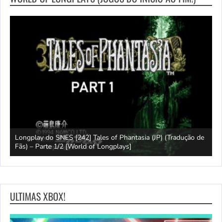
e
Longplay do SNES [242] Tales of Phantasia (JP) (Tradução de
Fãs) – Parte 1/2 [World of Longplays]
J
ULTIMAS XBOX!