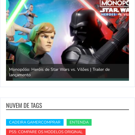
Monopólio: Heróis de Star Wars vs. Vilões | Trailer de
lançamento
S
NUVEM DE TAGS
CADEIRA GAMERCOMPRAR
ENTENDA
PS5: COMPARE OS MODELOS ORIGINAL