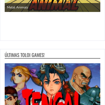
S
Metal Animals
ÚLTIMAS TOLOI GAMES!