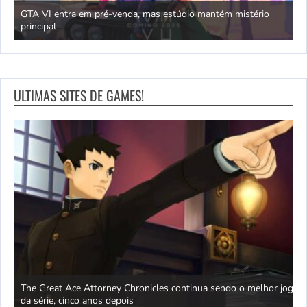
GTA VI entra em pré-venda, mas estúdio mantém mistério
principal
J
ULTIMAS SITES DE GAMES!
The Great Ace Attorney Chronicles continua sendo o melhor jogo
X
tiva
da série, cinco anos depois
e