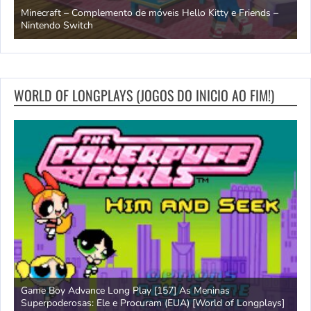
endo
Minecraft – Complemento de móveis Hello Kitty e Friends –
O
Nintendo Switch
d
WORLD OF LONGPLAYS (JOGOS DO INICIO AO FIM!)
Game Boy Advance Long Play [157] As Meninas
A
Superpoderosas: Ele e Procuram (EUA) [World of Longplays]
L