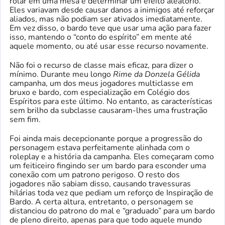
rolar em uma mesa e determinar um efeito aleatório.
Eles variavam desde causar danos a inimigos até reforçar
aliados, mas não podiam ser ativados imediatamente.
Em vez disso, o bardo teve que usar uma ação para fazer
isso, mantendo o “conto do espírito” em mente até
aquele momento, ou até usar esse recurso novamente.
Não foi o recurso de classe mais eficaz, para dizer o
mínimo. Durante meu longo
Rime da Donzela Gélida
campanha, um dos meus jogadores multiclasse em
bruxo e bardo, com especialização em Colégio dos
Espíritos para este último. No entanto, as características
sem brilho da subclasse causaram-lhes uma frustração
sem fim.
Foi ainda mais decepcionante porque a progressão do
personagem estava perfeitamente alinhada com o
roleplay e a história da campanha. Eles começaram como
um feiticeiro fingindo ser um bardo para esconder uma
conexão com um patrono perigoso. O resto dos
jogadores não sabiam disso, causando travessuras
hilárias toda vez que pediam um reforço de Inspiração de
Bardo. A certa altura, entretanto, o personagem se
distanciou do patrono do mal e “graduado” para um bardo
de pleno direito, apenas para que todo aquele mundo