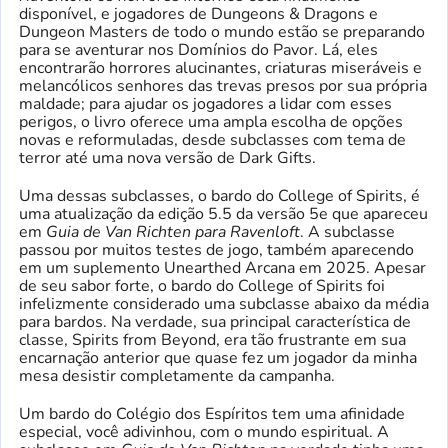
disponível, e jogadores de Dungeons & Dragons e
Dungeon Masters de todo o mundo estão se preparando
para se aventurar nos Domínios do Pavor. Lá, eles
encontrarão horrores alucinantes, criaturas miseráveis ​​e
melancólicos senhores das trevas presos por sua própria
maldade; para ajudar os jogadores a lidar com esses
perigos, o livro oferece uma ampla escolha de opções
novas e reformuladas, desde subclasses com tema de
terror até uma nova versão de Dark Gifts.
Uma dessas subclasses, o bardo do College of Spirits, é
uma atualização da edição 5.5 da versão 5e que apareceu
em
Guia de Van Richten para Ravenloft
. A subclasse
passou por muitos testes de jogo, também aparecendo
em um suplemento Unearthed Arcana em 2025. Apesar
de seu sabor forte, o bardo do College of Spirits foi
infelizmente considerado uma subclasse abaixo da média
para bardos. Na verdade, sua principal característica de
classe, Spirits from Beyond, era tão frustrante em sua
encarnação anterior que quase fez um jogador da minha
mesa desistir completamente da campanha.
Um bardo do Colégio dos Espíritos tem uma afinidade
especial, você adivinhou, com o mundo espiritual. A