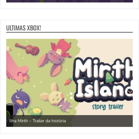
ULTIMAS XBOX!
N
Ilha Mirth – Trailer da história
d