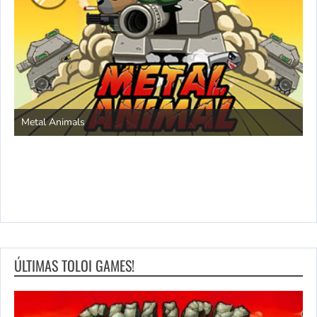
S
Metal Animals
ÚLTIMAS TOLOI GAMES!