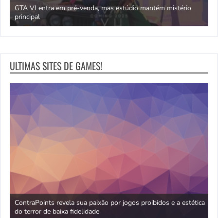
GTA VI entra em pré-venda, mas estúdio mantém mistério
principal
J
ULTIMAS SITES DE GAMES!
no
ContraPoints revela sua paixão por jogos proibidos e a estética
D
do terror de baixa fidelidade
d