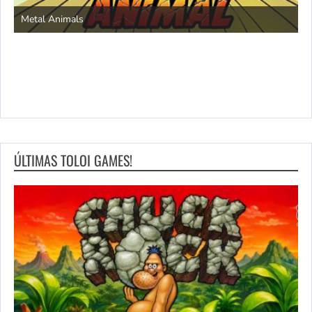
S
Metal Animals
ÚLTIMAS TOLOI GAMES!