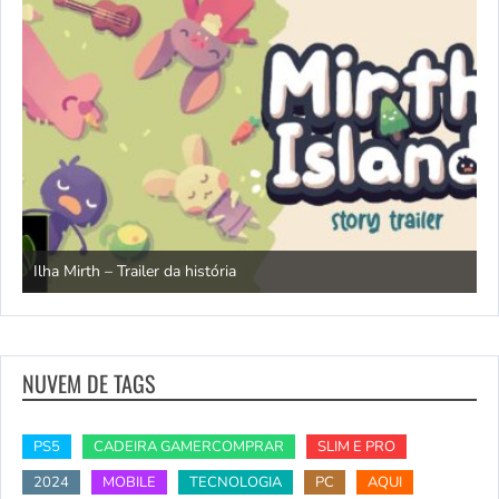
N
Ilha Mirth – Trailer da história
d
NUVEM DE TAGS
PS5
CADEIRA GAMERCOMPRAR
SLIM E PRO
2024
MOBILE
TECNOLOGIA
PC
AQUI