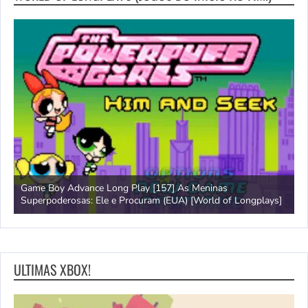
Game Boy Advance Long Play [157] As Meninas
A
Superpoderosas: Ele e Procuram (EUA) [World of Longplays]
L
ULTIMAS XBOX!