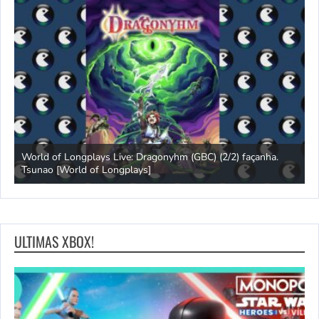
s
World of Longplays Live: Dragonyhm (GBC) (2/2) façanha.
Tsunao [World of Longplays]
L
ULTIMAS XBOX!