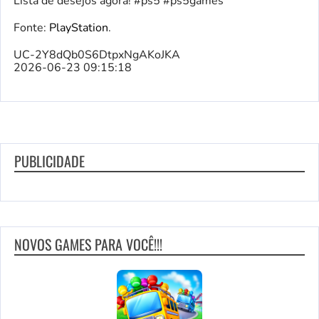
Lista de desejos agora! #ps5 #ps5games
Fonte:
PlayStation
.
UC-2Y8dQb0S6DtpxNgAKoJKA
2026-06-23 09:15:18
PUBLICIDADE
NOVOS GAMES PARA VOCÊ!!!