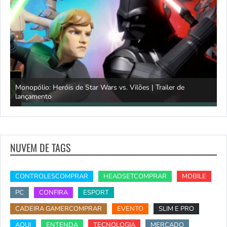
Monopólio: Heróis de Star Wars vs. Vilões | Trailer de
lançamento
S
NUVEM DE TAGS
CONTROLESCOMPRAR
HEADSETCOMPRAR
MOBILE
PC
CONFIRA
ESPORT
CADEIRA GAMERCOMPRAR
EVENTO
SLIM E PRO
AQUI
ENTENDA
TECNOLOGIA
MERCADO