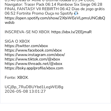
05:46 Dead or Alive 6 Última rodada 05:54 CODE
Navigator: Tracer Pack 06:14 Rainbow Six Siege 06:28
FINAL FANTASY VII REBIRTH 06:42 Dias de jogo grátis
06:52 Fortnite Promo Ouça no Spotify
https://open.spotify.com/show/2XbiWEeVLpmsUNCdbQ
wdsb
INSCREVA-SE NO XBOX:
https://xbx.lv/2EEjmaR
SIGA O XBOX
https://twitter.com/xbox
https://www.facebook.com/xbox
https://www.instagram.com/xbox/
https://www.tiktok.com/@xbox
https://www.threads.net/@xbox
https://bsky.app/profile/xbox.com
Fonte:
XBOX
.
UCjBp_7RuDBUYbd1LegWEJ8g
2026-05-08 13:01:27