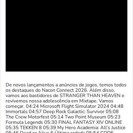
De novos lançamentos a anúncios de jogos, temos todos
os destaques do Nacon Connect 2026. Além disso,
vamos aos bastidores de STRANGER THAN HEAVEN e
revivemos nossa adolescência em Mixtape. Vamos
começar. 04:24 Microsoft Flight Simulator 2024 04:48
Immortals 04:57 Deep Rock Galactic: Survivor 05:08
The Crew Motorfest 05:14 Two Point Museum 05:23
Formula Legends 05:30 FINAL FANTASY XIV ONLINE
05:35 TEKKEN 8 05:39 My Hero Academia: All’s Justice