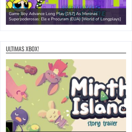
Game Boy Advance Long Play [157] As Meninas
A
Superpoderosas: Ele e Procuram (EUA) [World of Longplays]
L
ULTIMAS XBOX!
N