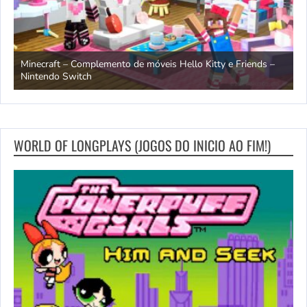
endo
Minecraft – Complemento de móveis Hello Kitty e Friends –
O
Nintendo Switch
d
WORLD OF LONGPLAYS (JOGOS DO INICIO AO FIM!)