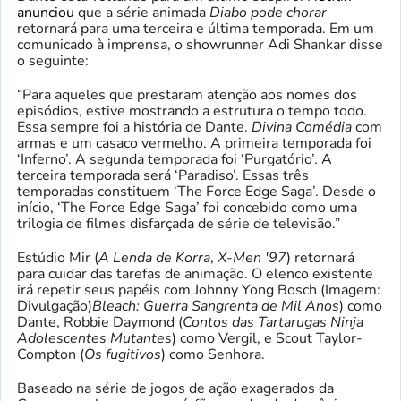
anunciou
que a série animada
Diabo pode chorar
retornará para uma terceira e última temporada. Em um
comunicado à imprensa, o showrunner Adi Shankar disse
o seguinte:
“Para aqueles que prestaram atenção aos nomes dos
episódios, estive mostrando a estrutura o tempo todo.
Essa sempre foi a história de Dante.
Divina Comédia
com
armas e um casaco vermelho. A primeira temporada foi
‘Inferno’. A segunda temporada foi ‘Purgatório’. A
terceira temporada será ‘Paradiso’. Essas três
temporadas constituem ‘The Force Edge Saga’. Desde o
início, ‘The Force Edge Saga’ foi concebido como uma
trilogia de filmes disfarçada de série de televisão.”
Estúdio Mir (
A Lenda de Korra
,
X-Men '97
) retornará
para cuidar das tarefas de animação. O elenco existente
irá repetir seus papéis com Johnny Yong Bosch (Imagem:
Divulgação)
Bleach: Guerra Sangrenta de Mil Anos
) como
Dante, Robbie Daymond (
Contos das Tartarugas Ninja
Adolescentes Mutantes
) como Vergil, e Scout Taylor-
Compton (
Os fugitivos
) como Senhora.
Baseado na série de jogos de ação exagerados da