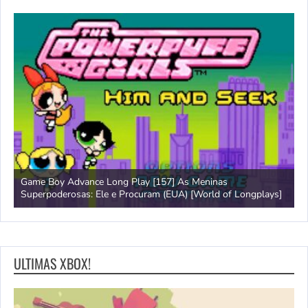
Game Boy Advance Long Play [157] As Meninas
A
Superpoderosas: Ele e Procuram (EUA) [World of Longplays]
L
ULTIMAS XBOX!