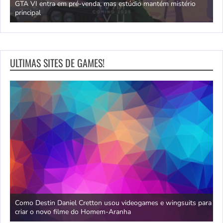
GTA VI entra em pré-venda, mas estúdio mantém mistério
principal
J
ULTIMAS SITES DE GAMES!
da
Como Destin Daniel Cretton usou videogames e wingsuits para
B
criar o novo filme do Homem-Aranha
c