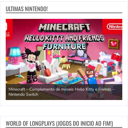
ULTIMAS NINTENDO!
endo
Minecraft – Complemento de móveis Hello Kitty e Friends –
O
Nintendo Switch
d
WORLD OF LONGPLAYS (JOGOS DO INICIO AO FIM!)