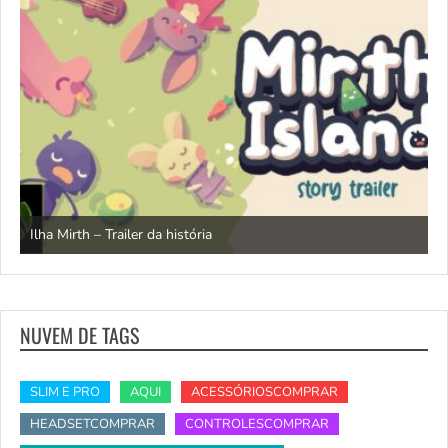
N
Ilha Mirth – Trailer da história
d
NUVEM DE TAGS
SLIM E PRO
AQUI
ACESSÓRIOSCOMPRAR
HEADSETCOMPRAR
CONTROLESCOMPRAR