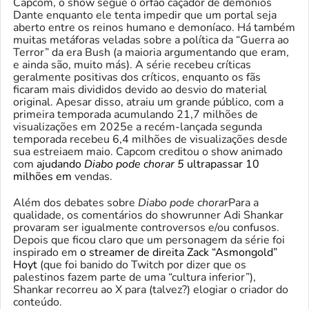
Capcom, o show segue o órfão caçador de demônios
Dante enquanto ele tenta impedir que um portal seja
aberto entre os reinos humano e demoníaco. Há também
muitas metáforas veladas sobre a política da “Guerra ao
Terror” da era Bush (a maioria argumentando que eram,
e ainda são, muito más). A série recebeu críticas
geralmente positivas dos críticos, enquanto os fãs
ficaram mais divididos devido ao desvio do material
original. Apesar disso, atraiu um grande público, com a
primeira temporada acumulando 21,7 milhões de
visualizações em 2025
e a recém-lançada segunda
temporada recebeu 6,4 milhões de visualizações desde
sua estreia
em maio. Capcom creditou o show animado
com
ajudando
Diabo pode chorar 5
ultrapassar 10
milhões em
vendas.
Além dos debates sobre
Diabo pode chorar
Para a
qualidade, os comentários do showrunner Adi Shankar
provaram ser igualmente controversos e/ou confusos.
Depois que ficou claro que um personagem da série foi
inspirado em
o streamer de direita Zack “Asmongold”
Hoyt
(que foi banido do Twitch por dizer que os
palestinos fazem parte de uma “cultura inferior”),
Shankar recorreu ao X para (talvez?) elogiar o criador do
conteúdo.