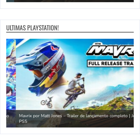
ULTIMAS PLAYSTATION!
Mavrix por Matt Jones – Trailer de lançamento completo | Jogos
PS5
Ó