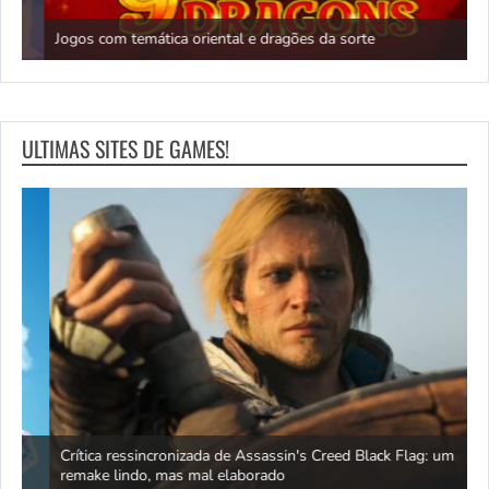
N
Jogos com temática oriental e dragões da sorte
c
ULTIMAS SITES DE GAMES!
Crítica ressincronizada de Assassin's Creed Black Flag: um
O
remake lindo, mas mal elaborado
o