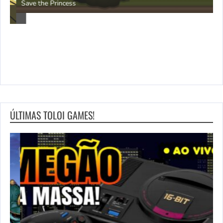
P
Save the Princess
ÚLTIMAS TOLOI GAMES!