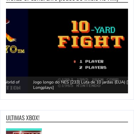
Jogo longo do NES [233] Luta de 10 jardas (EUA) [World of
L
Longplays]
F
ULTIMAS XBOX!