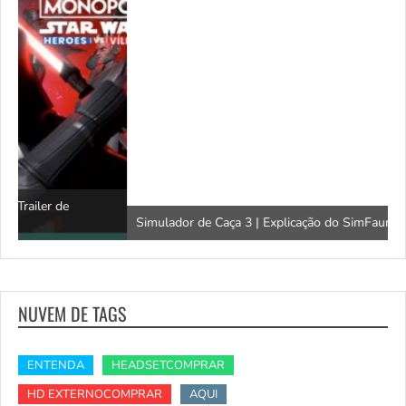
Simulador de Caça 3 | Explicação do SimFauna
T
NUVEM DE TAGS
ENTENDA
HEADSETCOMPRAR
HD EXTERNOCOMPRAR
AQUI