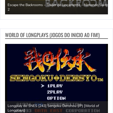
Escape the Backrooms – Trailer de lançamento – Nintendo Switch
2
M
WORLD OF LONGPLAYS (JOGOS DO INICIO AO FIM!)
Longplay do SNES [243] Sengoku Denshou (JP) [World of
J
Longplays]
L