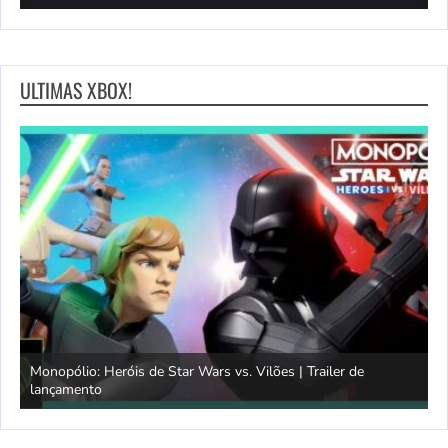
ULTIMAS XBOX!
Monopólio: Heróis de Star Wars vs. Vilões | Trailer de
lançamento
S