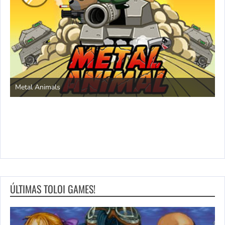
S
Metal Animals
ÚLTIMAS TOLOI GAMES!