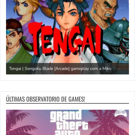
Tengai | Sengoku Blade [Arcade] gameplay com a Miko
D
ÚLTIMAS OBSERVATORIO DE GAMES!