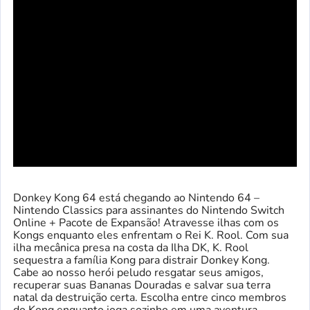
Donkey Kong 64 está chegando ao Nintendo 64 –
Nintendo Classics para assinantes do Nintendo Switch
Online + Pacote de Expansão! Atravesse ilhas com os
Kongs enquanto eles enfrentam o Rei K. Rool. Com sua
ilha mecânica presa na costa da Ilha DK, K. Rool
sequestra a família Kong para distrair Donkey Kong.
Cabe ao nosso herói peludo resgatar seus amigos,
recuperar suas Bananas Douradas e salvar sua terra
natal da destruição certa. Escolha entre cinco membros