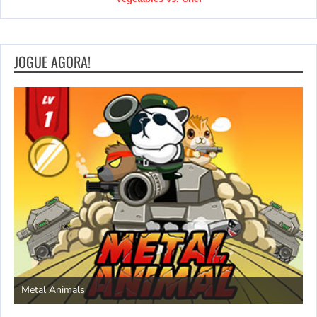
JOGUE AGORA!
S
Metal Animals