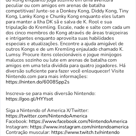
do Kong enquanto joga sozinho em uma aventura
peculiar ou com amigos em arenas de batalha
competitivas! Junte-se a Donkey Kong, Diddy Kong, Tiny
Kong, Lanky Kong e Chunky Kong enquanto eles lutam
para manter a Ilha DK sã e salva de K. Rool e sua
tripulação do Kremling. Escale, nade e salte com cada um
dos cinco membros do Kong através de áreas traiçoeiras
e intrigantes enquanto aproveita suas habilidades
especiais e atualizações. Encontre a ajuda amigável de
outros Kongs e de um Kremling enjaulado chamado K.
Lumsy. Procure itens colecionáveis ​​e jogue minijogos
malucos sozinho ou lute em arenas de batalha com
amigos em uma tela dividida para quatro jogadores. Há
diversão suficiente para fazer você enlouquecer! Visite
Nintendo.com para mais informações:
https://ninten.do/6008Spp2s
Inscreva-se para mais diversão Nintendo:
https://goo.gl/HYYsot
Siga a Nintendo of America X/Twitter:
https://twitter.com/NintendoAmerica
Facebook:
https://www.facebook.com/NintendoAmerica
Instagram:
https://www.instagram.com/nintendoamerica
Contração muscular:
https://www.twitch.tv/nintendo