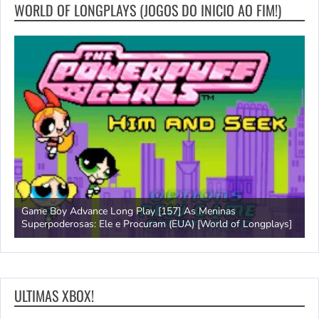
WORLD OF LONGPLAYS (JOGOS DO INICIO AO FIM!)
Game Boy Advance Long Play [157] As Meninas
A
Superpoderosas: Ele e Procuram (EUA) [World of Longplays]
L
ULTIMAS XBOX!