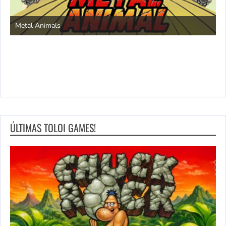
S
Metal Animals
ÚLTIMAS TOLOI GAMES!