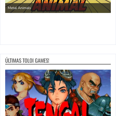
S
Metal Animals
ÚLTIMAS TOLOI GAMES!