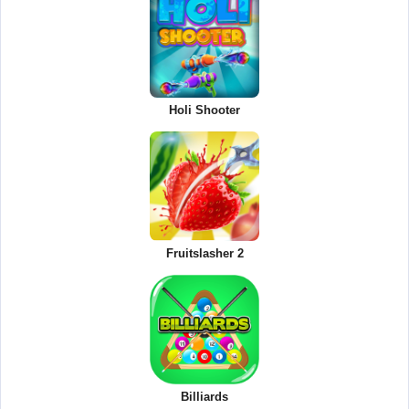
Holi Shooter
Fruitslasher 2
Billiards