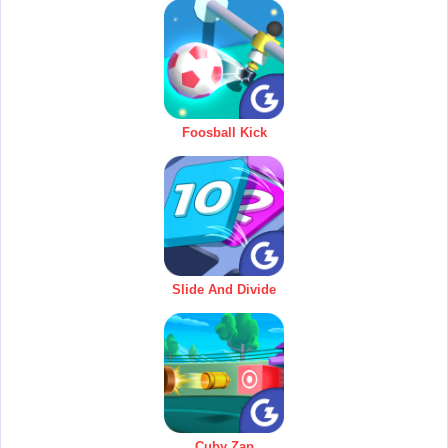
Foosball Kick
Slide And Divide
Cuby Zap