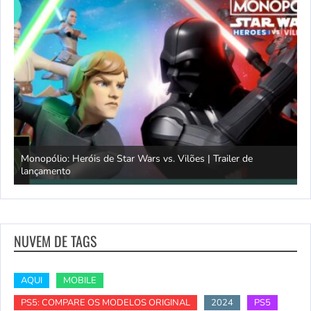
Monopólio: Heróis de Star Wars vs. Vilões | Trailer de
lançamento
S
NUVEM DE TAGS
AQUI
MOBILE
PS5: COMPARE OS MODELOS ORIGINAL
2024
PS5