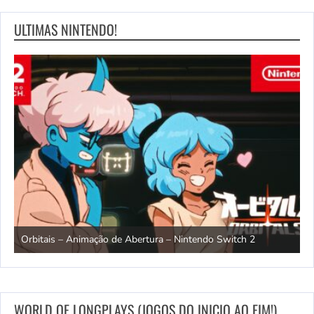
ULTIMAS NINTENDO!
ndo
R
Orbitais – Animação de Abertura – Nintendo Switch 2
S
WORLD OF LONGPLAYS (JOGOS DO INICIO AO FIM!)