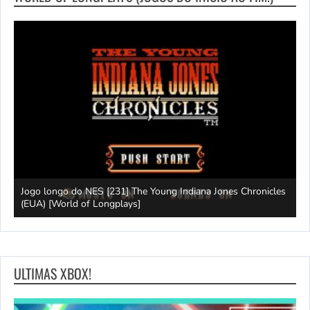
Jogo longo do NES [231] The Young Indiana Jones Chronicles
W
ays]
(EUA) [World of Longplays]
T
ULTIMAS XBOX!