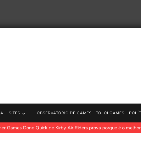
RA
SITES
OBSERVATÓRIO DE GAMES
TOLOI GAMES
POLÍ
er Games Done Quick de Kirby Air Riders prova porque é o melhor