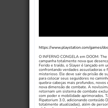
https://www.playstation.com/games/do
O INFERNO CONGELA em DOOM: The Dar
campanha totalmente nova que desencad
Ferido e traído, o Slayer é lançado em
confrontando verdades assustadoras e f
misterioso. Ele deve sair da prisão de
para colocar seus seguidores no caminh
quebra-cabeças mais profundos, novos 
nova dimensão de combate. A novíssima
retornam um sistema de combate exclus
com poder e mobilidade aprimorados. T
Ripatorium 3.0, adicionando conteúdo 
totalmente atualizadas), além de perso