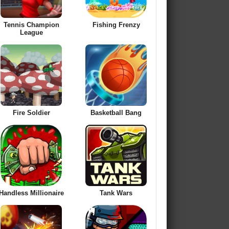
Tennis Champion
Fishing Frenzy
League
Fire Soldier
Basketball Bang
Handless Millionaire
Tank Wars