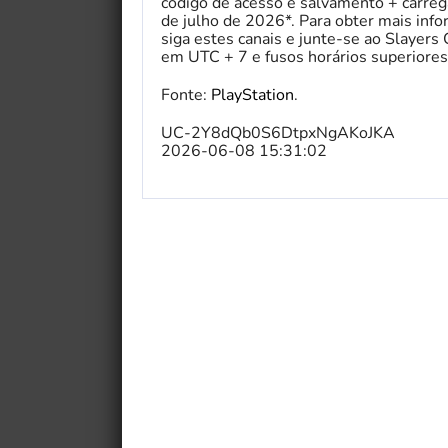
código de acesso e salvamento + carreg
de julho de 2026*. Para obter mais in
siga estes canais e junte-se ao Slayers 
em UTC + 7 e fusos horários superior
Fonte:
PlayStation
.
UC-2Y8dQb0S6DtpxNgAKoJKA
2026-06-08 15:31:02