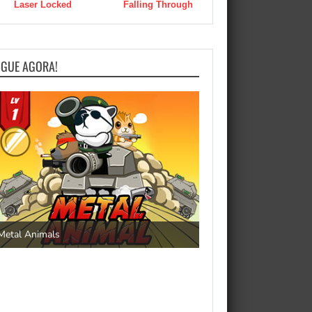
Laser Locked
Falling Through
OGUE AGORA!
Save the Princess
Metal Animals