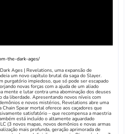
om-the-dark-ages/
k Ages | Revelations, uma expansão de
eia um novo capítulo brutal da saga do Slayer.
 um purgatório impiedoso, que só pode ser escapado
orjando novas forças com a ajuda de um aliado
 sua mente e lutar contra uma abominação dos deuses
o da liberdade. Apresentando novos níveis com
demônios e novos mistérios, Revelations abre uma
 Chain Spear mortal oferece aos caçadores que
ivamente satisfatório – que recompensa a maestria
ambém está incluído o altamente aguardado
DLC (3 novos mapas, novos demônios e novas armas
nalização mais profunda, geração aprimorada de