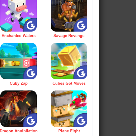
Enchanted Waters
Savage Revenge
Cuby Zap
Cubes Got Moves
Dragon Annihilation
Plane Fight