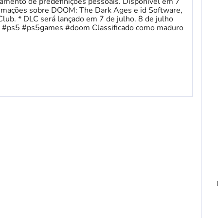
amento de predefinições pessoais. Disponível em 7
formações sobre DOOM: The Dark Ages e id Software,
Club. * DLC será lançado em 7 de julho. 8 de julho
es #ps5 #ps5games #doom Classificado como maduro