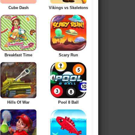
Cube Dash
Vikings vs Skeletons
Breakfast Time
Scary Run
Hills Of War
Pool 8 Ball