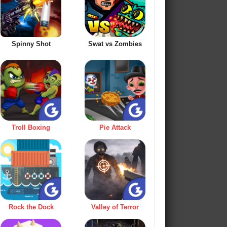
Spinny Shot
Swat vs Zombies
Troll Boxing
Pie Attack
Rock the Dock
Valley of Terror