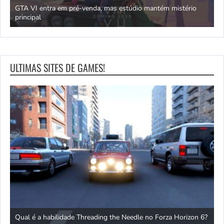
GTA VI entra em pré-venda, mas estúdio mantém mistério
principal
J
ULTIMAS SITES DE GAMES!
to
D
Qual é a habilidade Threading the Needle no Forza Horizon 6?
f