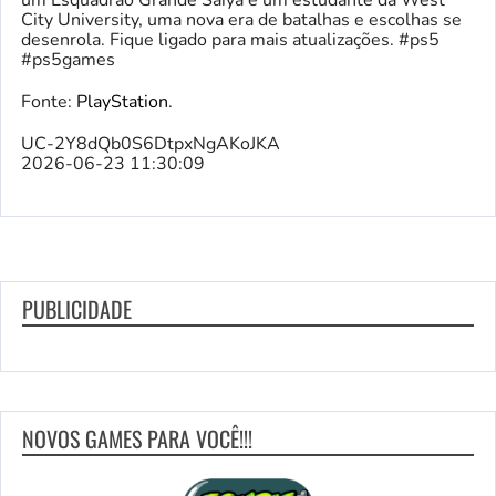
um Esquadrão Grande Saiya e um estudante da West
City University, uma nova era de batalhas e escolhas se
desenrola. Fique ligado para mais atualizações. #ps5
#ps5games
Fonte:
PlayStation
.
UC-2Y8dQb0S6DtpxNgAKoJKA
2026-06-23 11:30:09
PUBLICIDADE
NOVOS GAMES PARA VOCÊ!!!