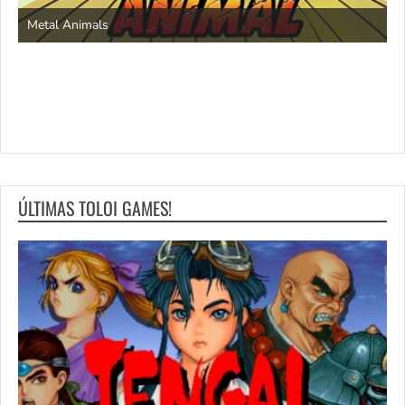
S
Metal Animals
ÚLTIMAS TOLOI GAMES!