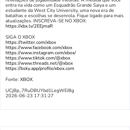
revelações de jogabilidade inéditas. À medida que você
entra na vida como um Esquadrão Grande Saiya e um
estudante da West City University, uma nova era de
batalhas e escolhas se desenrola. Fique ligado para mais
atualizações. INSCREVA-SE NO XBOX:
https://xbx.lv/2EEjmaR
SIGA O XBOX
https://twitter.com/xbox
https://www.facebook.com/xbox
https://www.instagram.com/xbox/
https://www.tiktok.com/@xbox
https://www.threads.net/@xbox
https://bsky.app/profile/xbox.com
Fonte:
XBOX
.
UCjBp_7RuDBUYbd1LegWEJ8g
2026-06-23 17:31:27