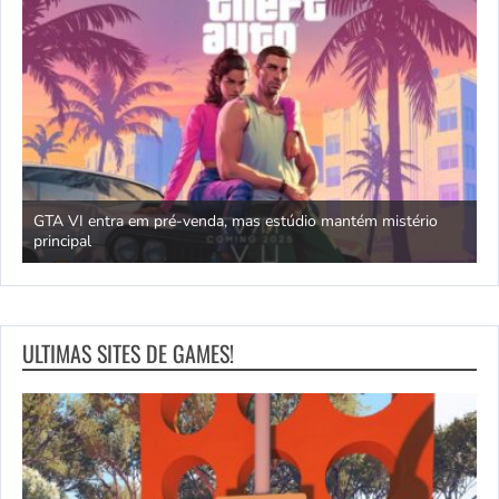
GTA VI entra em pré-venda, mas estúdio mantém mistério
principal
J
ULTIMAS SITES DE GAMES!