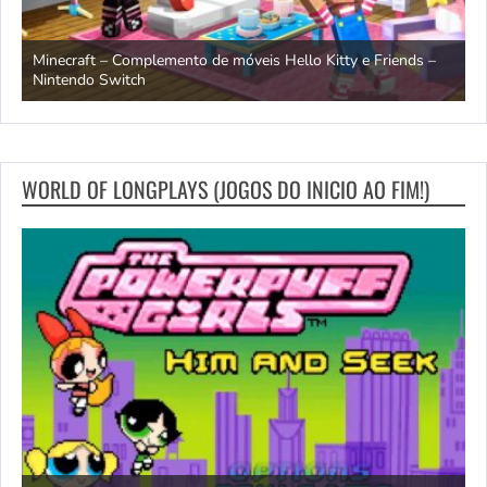
endo
Minecraft – Complemento de móveis Hello Kitty e Friends –
O
Nintendo Switch
d
WORLD OF LONGPLAYS (JOGOS DO INICIO AO FIM!)