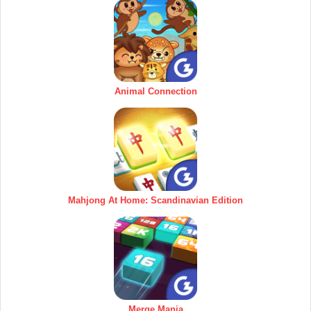
Animal Connection
Mahjong At Home: Scandinavian Edition
Merge Mania