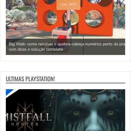
ara
Big Walk: como resolver o quebra-cabeça numérico perto da praia
L
com dicas e solução completa
q
ULTIMAS PLAYSTATION!