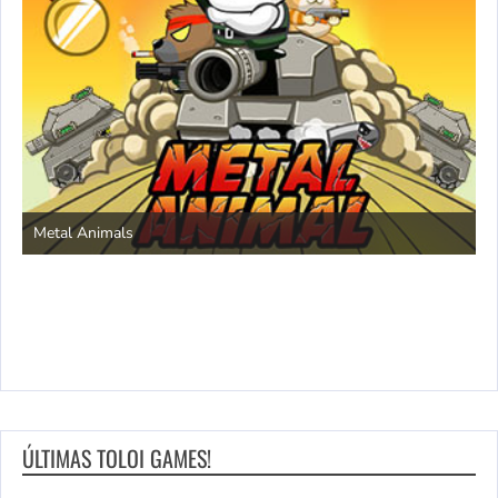
S
Metal Animals
ÚLTIMAS TOLOI GAMES!