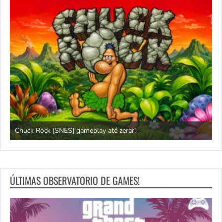
Chuck Rock [SNES] gameplay até zerar!
P
ÚLTIMAS OBSERVATORIO DE GAMES!