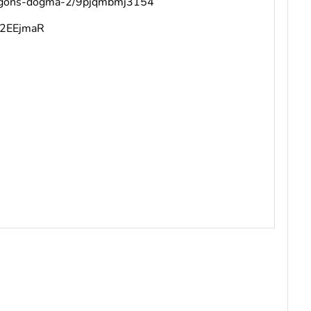
ragons-dogma-2/9pjqmbmj3154
v/2EEjmaR