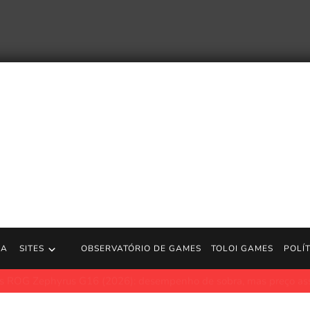
RA
SITES
OBSERVATÓRIO DE GAMES
TOLOI GAMES
POLÍ
s G16 (2026): desempenho de sobra, mas preço assusta em meio 