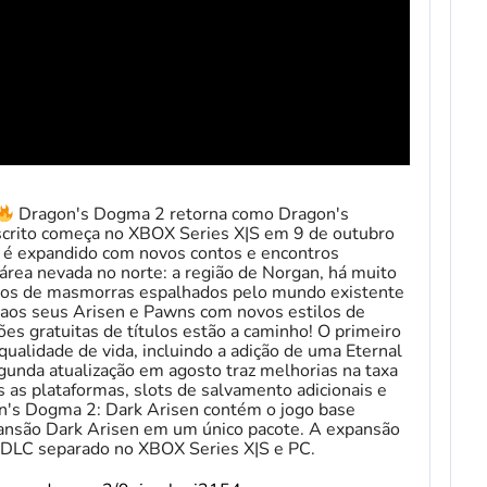
Dragon's Dogma 2 retorna como Dragon's
scrito começa no XBOX Series X|S em 9 de outubro
 é expandido com novos contos e encontros
ea nevada no norte: a região de Norgan, há muito
ios de masmorras espalhados pelo mundo existente
aos seus Arisen e Pawns com novos estilos de
es gratuitas de títulos estão a caminho! O primeiro
ualidade de vida, incluindo a adição de uma Eternal
gunda atualização em agosto traz melhorias na taxa
as plataformas, slots de salvamento adicionais e
on's Dogma 2: Dark Arisen contém o jogo base
ansão Dark Arisen em um único pacote. A expansão
 DLC separado no XBOX Series X|S e PC.