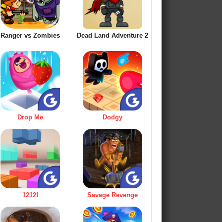
Ranger vs Zombies
Dead Land Adventure 2
Drop Me
Dodgy
1212!
Savage Revenge