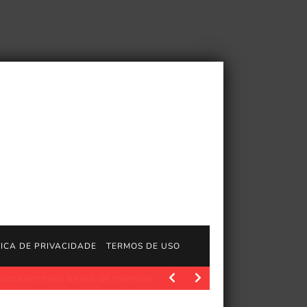
TICA DE PRIVACIDADE
TERMOS DE USO
à crise de memória
JogosGratisFun. O Asus ROG Zephyrus G16 