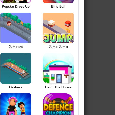
Popstar Dress Up
Elite Ball
Jumpers
Jump Jump
Dashers
Paint The House