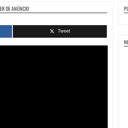
LER DE ANÚNCIO
P
Tweet
N