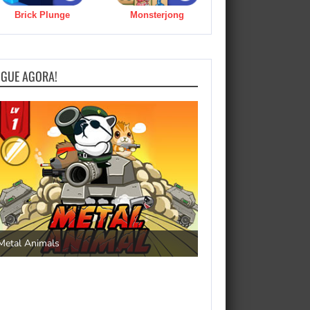
Brick Plunge
Monsterjong
OGUE AGORA!
Save the Princess
Metal Animals