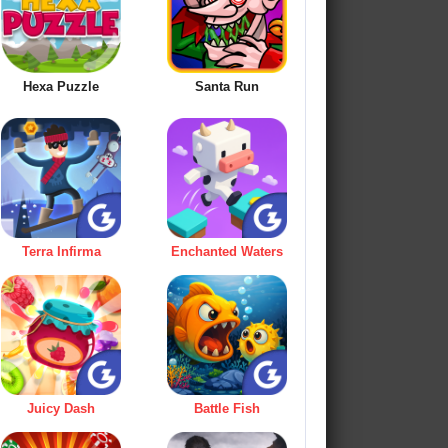
Hexa Puzzle
Santa Run
Terra Infirma
Enchanted Waters
Juicy Dash
Battle Fish