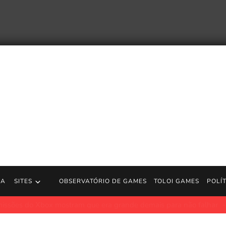
RA
SITES
OBSERVATÓRIO DE GAMES
TOLOI GAMES
POLÍ
x mostram que era grande demais para não falhar
Polygon.com.