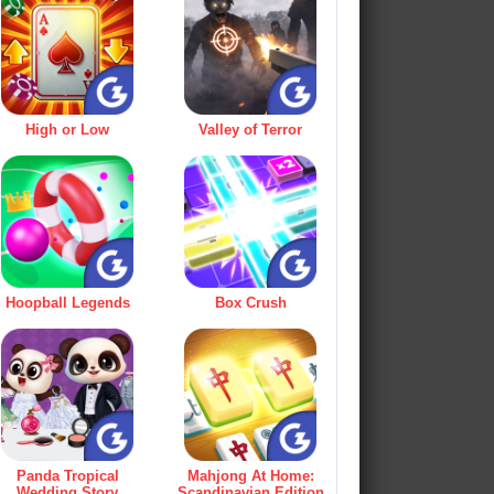
High or Low
Valley of Terror
Hoopball Legends
Box Crush
Panda Tropical
Mahjong At Home:
Wedding Story
Scandinavian Edition