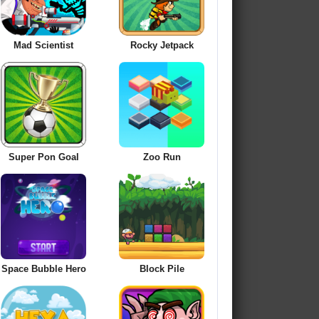
Mad Scientist
Rocky Jetpack
Super Pon Goal
Zoo Run
Space Bubble Hero
Block Pile