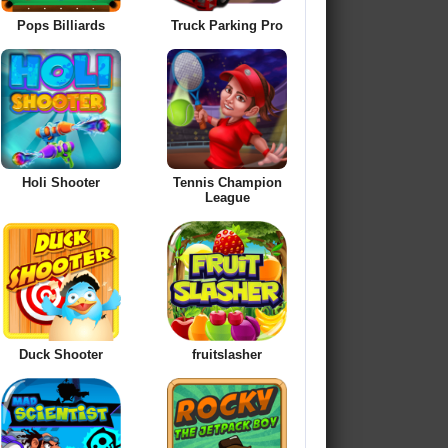
Pops Billiards
Truck Parking Pro
Holi Shooter
Tennis Champion
League
Duck Shooter
fruitslasher