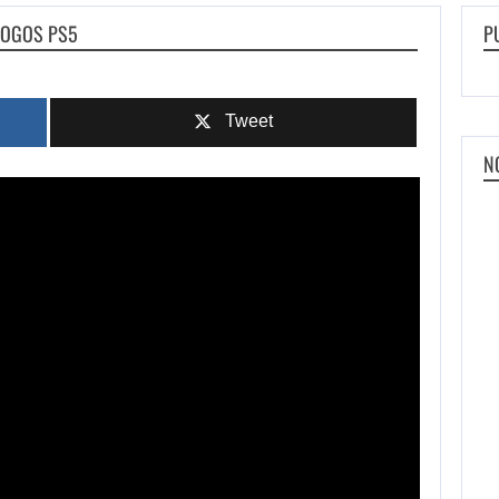
 JOGOS PS5
P
Tweet
N