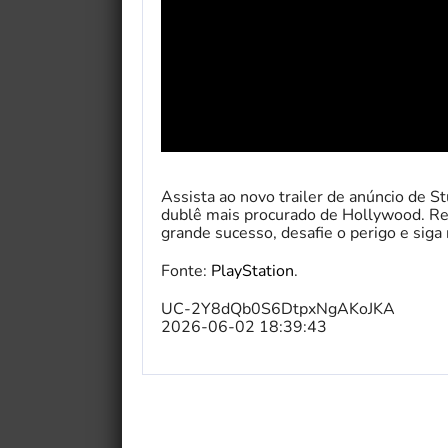
Assista ao novo trailer de anúncio de 
dublê mais procurado de Hollywood. Rea
grande sucesso, desafie o perigo e sig
Fonte:
PlayStation
.
UC-2Y8dQb0S6DtpxNgAKoJKA
2026-06-02 18:39:43