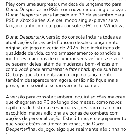
Play com uma surpresa: uma data de lançamento para
Duna: Despertar
no PS5 e um novo modo single-player.
Duna: Despertar
será lançado em 22 de setembro para
PS5 e Xbox Series X, e seu modo single-player será
lançado junto com ele para console e PC com Windows.
Duna: Despertar
A versão do console incluirá todas as
atualizações feitas pela Funcom desde o lançamento
original do jogo no verão de 2025. Isso inclui itens de
qualidade de vida, como armazenamento expandido e
melhores maneiras de recuperar seus veículos se você
se separar deles, além de mudanças bem-vindas em
como você pode armazenar e fazer backup de sua base.
Os bugs que atormentavam o jogo no lançamento
também desapareceram agora, então não fique mais
preso, nu e sozinho, se um verme te comer.
A versão para console também incluirá adições maiores
que chegaram ao PC ao longo dos meses, como novos
capítulos de história e especializações para o caminho
escolhido, mapas adicionais e zonas de combate com
opções de personalização. Este último, e o equipamento
que você obtém ao limpar as zonas, são
Duna:
Despertar
final do jogo, algo que realmente não tinha no