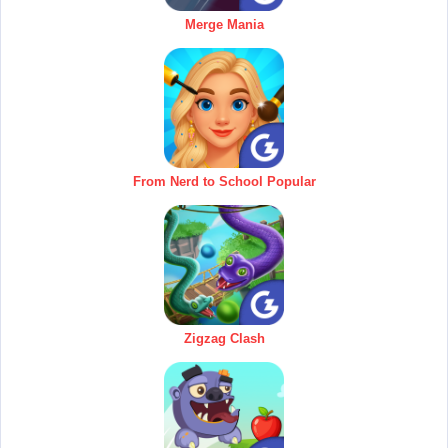
Merge Mania
From Nerd to School Popular
Zigzag Clash