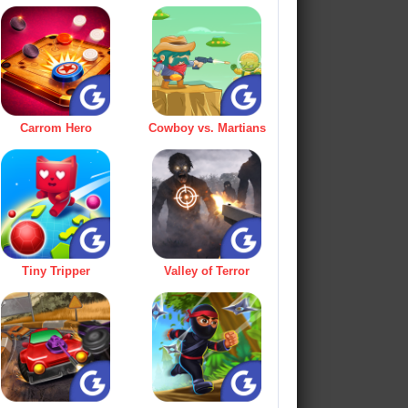
Carrom Hero
Cowboy vs. Martians
Tiny Tripper
Valley of Terror