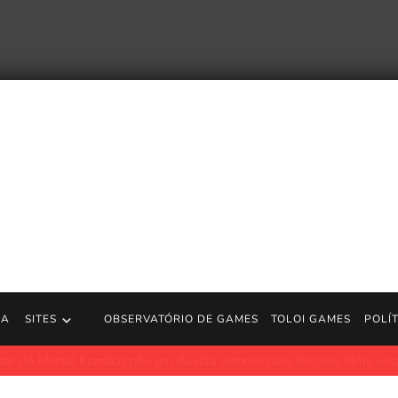
RA
SITES
OBSERVATÓRIO DE GAMES
TOLOI GAMES
POLÍ
 Kombat põe em dúvida retorno para terceiro filme enquanto sequê