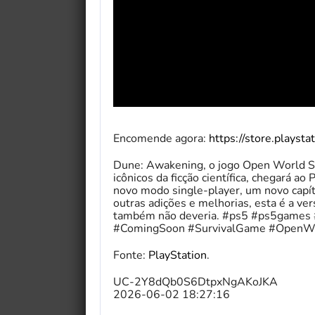
Encomende agora:
https://store.plays
Dune: Awakening, o jogo Open World S
icônicos da ficção científica, chegará 
novo modo single-player, um novo capí
outras adições e melhorias, esta é a ver
também não deveria. #ps5 #ps5games 
#ComingSoon #SurvivalGame #OpenWor
Fonte:
PlayStation
.
UC-2Y8dQb0S6DtpxNgAKoJKA
2026-06-02 18:27:16