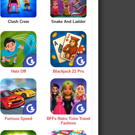
Clash Crew
Snake And Ladder
Hats Off
Blackjack 21 Pro
Furious Speed
BFFs Retro Time Travel
Fashion