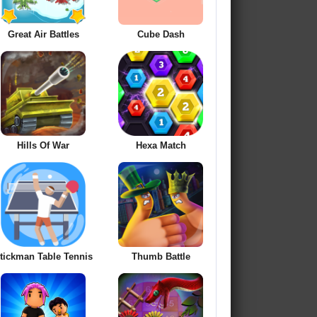
Great Air Battles
Cube Dash
Hills Of War
Hexa Match
tickman Table Tennis
Thumb Battle