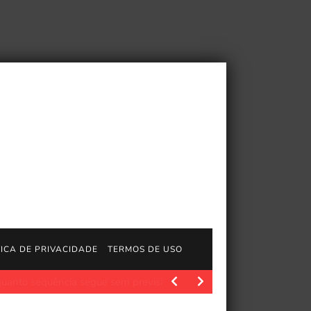
TICA DE PRIVACIDADE
TERMOS DE USO
ncia segue sem previsão
JogosGratisFun. O diretor Simon McQuoi