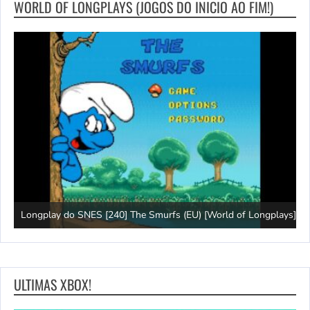
WORLD OF LONGPLAYS (JOGOS DO INICIO AO FIM!)
Longplay do SNES [240] The Smurfs (EU) [World of Longplays]
J
ULTIMAS XBOX!