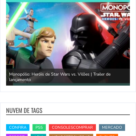
Monopólio: Heróis de Star Wars vs. Vilões | Trailer de
lançamento
S
NUVEM DE TAGS
CONFIRA
PS5
CONSOLESCOMPRAR
MERCADO