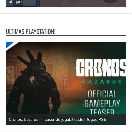
ataques
O
ULTIMAS PLAYSTATION!
os
Cronos: Lazarus – Teaser de jogabilidade | Jogos PS5
E