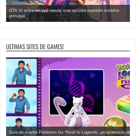
GTA VI entra em pré-venda, mas estúdio mantém mistério
principal
J
ULTIMAS SITES DE GAMES!
a e
Guia do evento Pokémon Go ‘Road to Legends’, programação de