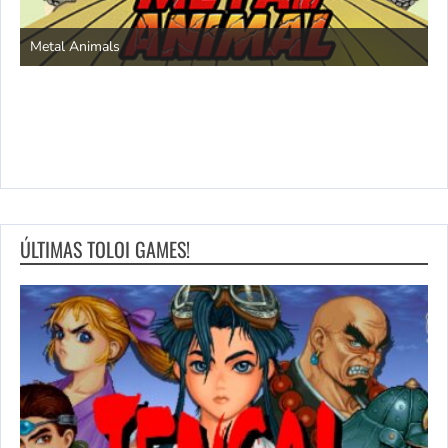
S
Metal Animals
ÚLTIMAS TOLOI GAMES!