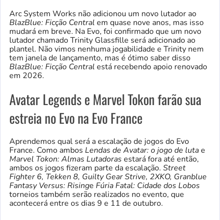
Arc System Works não adicionou um novo lutador ao
BlazBlue: Ficção Central
em quase nove anos, mas isso
mudará em breve. Na Evo, foi confirmado que um novo
lutador chamado Trinity Glassfille será adicionado ao
plantel. Não vimos nenhuma jogabilidade e Trinity nem
tem janela de lançamento, mas é ótimo saber disso
BlazBlue: Ficção Central
está recebendo apoio renovado
em 2026.
Avatar Legends e Marvel Tokon farão sua
estreia no Evo na Evo France
Aprendemos qual será a escalação de jogos do Evo
France. Como ambos
Lendas de Avatar: o jogo de luta
e
Marvel Tokon: Almas Lutadoras
estará fora até então,
ambos os jogos fizeram parte da escalação.
Street
Fighter 6, Tekken 8, Guilty Gear Strive, 2XKO, Granblue
Fantasy Versus: Rising
e
Fúria Fatal: Cidade dos Lobos
torneios também serão realizados no evento, que
acontecerá entre os dias 9 e 11 de outubro.