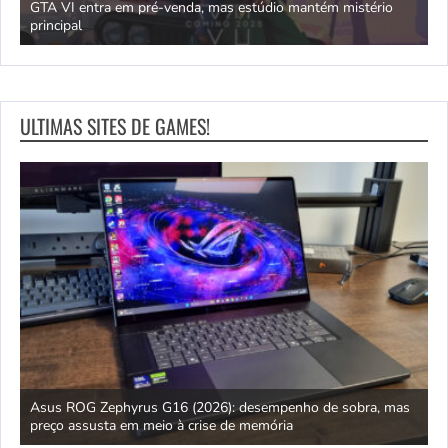
GTA VI entra em pré-venda, mas estúdio mantém mistério
principal
J
ULTIMAS SITES DE GAMES!
ipo
Asus ROG Zephyrus G16 (2026): desempenho de sobra, mas
S
preço assusta em meio à crise de memória
D