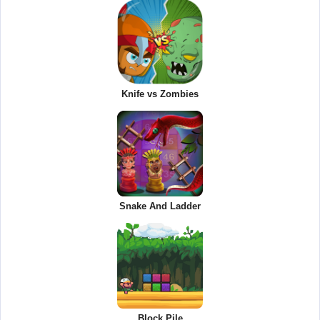
Knife vs Zombies
Snake And Ladder
Block Pile