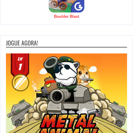
Boulder Blast
JOGUE AGORA!
S